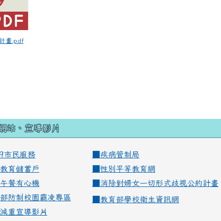
計畫.pdf
網站、宣導影片
99市民服務
■
疾病管制局
教育儲蓄戶
■
性別平等教育網
午餐有心機
■
消除對婦女一切形式歧視公約計畫
部防制校園霸凌專區
■
教育部學校衛生資訊網
減重宣導影片