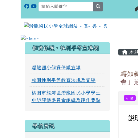
search
:::
:::
個資保護、性別平等宣導網
本
潛龍國小個資保護宣導
轉知
校園性別平等教育法規及宣導
會」
桃園市龍潭區潛龍國民小學學生
研習
申訴評議委員會組織及運作要點
說
學校資訊