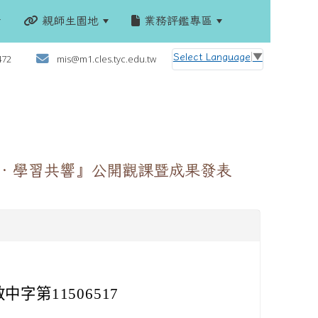
親師生園地
業務評鑑專區
:::
Select Language
▼
472
mis@m1.cles.tyc.edu.tw
主‧學習共響』公開觀課暨成果發表
字第11506517