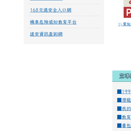
168交通安全入口網
機車危險感知教育平台
1) 實施
道安資訊查詢網
宣導
■19
■
潛龍
■
我的
■
教育
■
書包