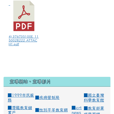
4) 376735100E_11
50028222_ATTAC
H1.pdf
宣導網站、宣導影片
■1999市民服
■
國立臺灣
■
疾病管制局
務
科學教育館
■
潛龍教育儲
■
icrt
■
教育部筆
■
性別平等教育網
蓄戶
news