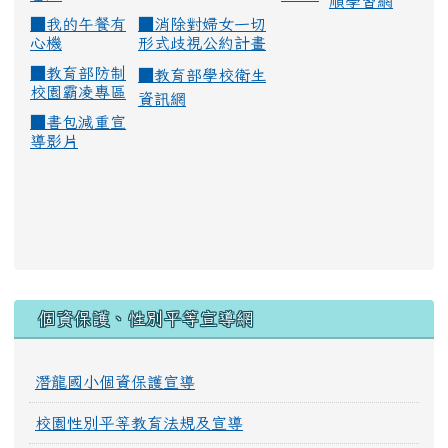
順學習網
■
我的午餐有
■
消除對婦女一切
心機
形式歧視公約計畫
■
教育部防制
■
教育部學校衛生
校園霸凌專區
資訊網
■
書包減重宣
導影片
:::
個資保護、性別平等宣導網
潛龍國小個資保護宣導
校園性別平等教育法規及宣導