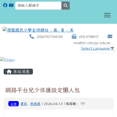
search
To
(03)4792153#200
(03)-4708472
mis@m1.cles.tyc.edu.tw
Select Language
▼
:::
本站消息
網路平台兒少保護設定懒人包
公告
資訊
-
教務處
| 2026-04-13 | 點閱數： 77