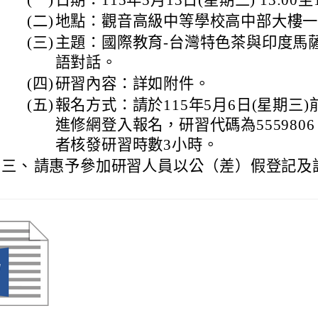
(一)
日期：115年5月13日(星期三) 13:00至1
(二)
地點：觀音高級中等學校高中部大樓
(三)
主題：國際教育-台灣特色茶與印度馬
語對話。
(四)
研習內容：詳如附件。
(五)
報名方式：請於115年5月6日(星期三
進修網登入報名，研習代碼為555980
者核發研習時數3小時。
三、
請惠予參加研習人員以公（差）假登記及