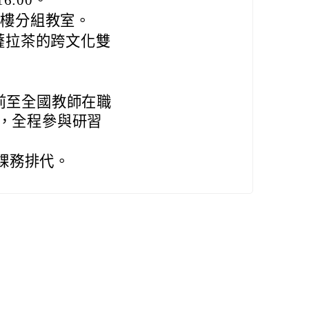
6:00。
一樓分組教室。
薩拉茶的跨文化雙
)前至全國教師在職
6，全程參與研習
課務排代。