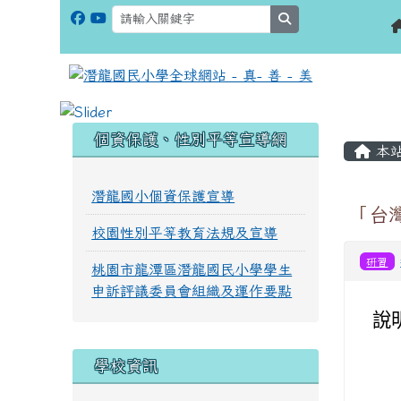
search
:::
:::
個資保護、性別平等宣導網
本
潛龍國小個資保護宣導
「台
校園性別平等教育法規及宣導
研習
桃園市龍潭區潛龍國民小學學生
申訴評議委員會組織及運作要點
說
學校資訊