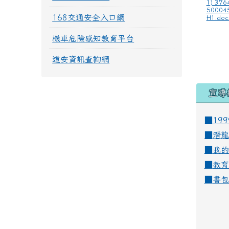
1) 37
50004
168交通安全入口網
H1.doc
機車危險感知教育平台
道安資訊查詢網
宣導
■19
■
潛龍
■
我的
■
教育
■
書包