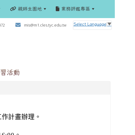
親師生園地
業務評鑑專區
:::
Select Language
▼
472
mis@m1.cles.tyc.edu.tw
習活動
工作計畫辦理。