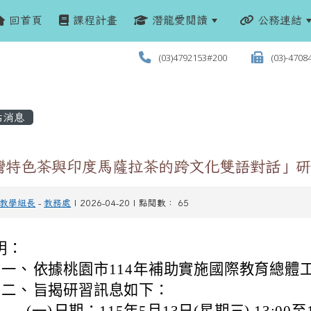
回首頁
課程計畫
潛龍愛閱讀
公務連結
(03)4792153#200
(03)-4708
站消息
灣特色茶與印度馬薩拉茶的跨文化雙語對話」研
教學組長
-
教務處
| 2026-04-20 | 點閱數： 65
明：
一、
依據桃園市114年補助實施國際教育總體
二、
旨揭研習訊息如下：