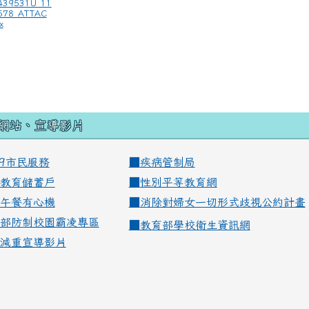
6439531U_11
578_ATTAC
x
網站、宣導影片
99市民服務
■
疾病管制局
教育儲蓄戶
■
性別平等教育網
午餐有心機
■
消除對婦女一切形式歧視公約計畫
部防制校園霸凌專區
■
教育部學校衛生資訊網
減重宣導影片