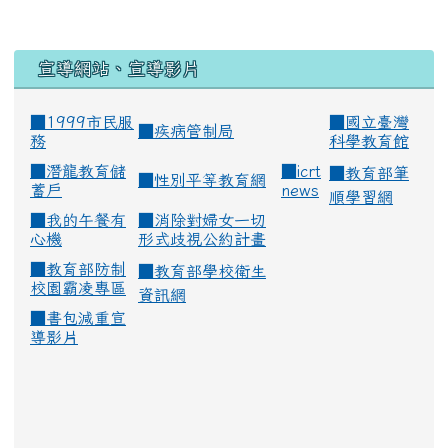
宣導網站、宣導影片
■1999市民服
■
國立臺灣
■
疾病管制局
務
科學教育館
■
潛龍教育儲
■
icrt
■
教育部筆
■
性別平等教育網
蓄戶
news
順學習網
■
我的午餐有
■
消除對婦女一切
心機
形式歧視公約計畫
■
教育部防制
■
教育部學校衛生
校園霸凌專區
資訊網
■
書包減重宣
導影片