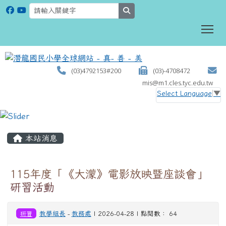
search
To
(03)4792153#200
(03)-4708472
mis@m1.cles.tyc.edu.tw
Select Language
▼
:::
本站消息
115年度「《大濛》電影放映暨座談會」
研習活動
研習
教學組長
-
教務處
| 2026-04-28 | 點閱數： 64