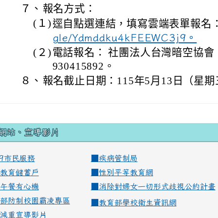
７、
報名方式：
(１)
逕自點選連結，填寫雲端表單報名
gle/Ydmddku4kFEEWC3j9。
(２)
電話報名： 社團法人台灣暗空協會
930415892。
８、
報名截止日期：115年5月13日（星
網站、宣導影片
99市民服務
■
疾病管制局
教育儲蓄戶
■
性別平等教育網
午餐有心機
■
消除對婦女一切形式歧視公約計畫
部防制校園霸凌專區
■
教育部學校衛生資訊網
減重宣導影片