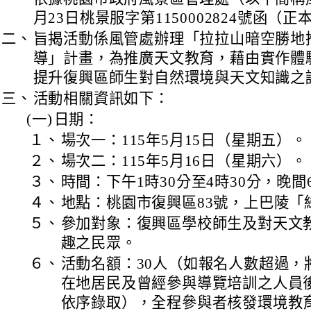
月23日桃景服字第1150002824號函（
二、
旨揭活動係風管處辦理「拉拉山暗空勝地
導」計畫，為推廣天文教育，藉由實作體
提升復興區師生對自然環境與天文知識之
三、
活動相關資訊如下：
(一)
日期：
１、
場次一：115年5月15日（星期五）。
２、
場次二：115年5月16日（星期六）。
３、
時間：下午1時30分至4時30分，晚間
４、
地點：桃園市復興區83號，上巴陵「
５、
參加對象：復興區學校師生及對天文
趣之民眾。
６、
活動名額：30人（如報名人數超過，
在地居民及曾經參與導覽培訓之人員
依序錄取），全程參與者核發環境教