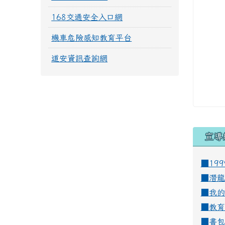
168交通安全入口網
機車危險感知教育平台
道安資訊查詢網
宣導
■19
■
潛龍
■
我的
■
教育
■
書包