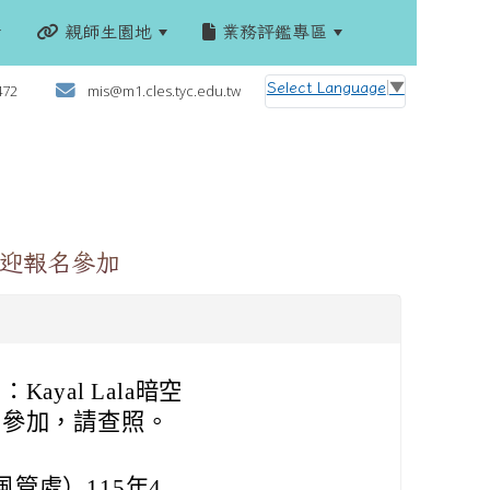
親師生園地
業務評鑑專區
:::
Select Language
▼
472
mis@m1.cles.tyc.edu.tw
歡迎報名參加
yal Lala暗空
名參加，請查照。
管處）115年4