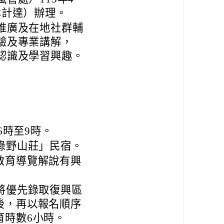
正本計達）辦理。
推廣及在地社群輔
驗及專業講解，
認識及學習興趣。
6時至9時。
綠野山莊」民宿。
教育導覽解說有興
將優先錄取復興區
後，再以報名順序
育時數6小時。