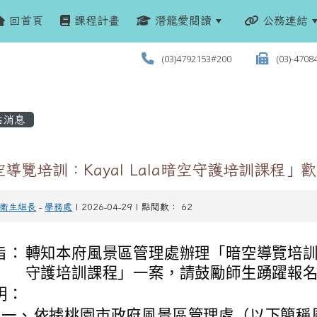
回首頁
課程計畫
潛龍愛閱讀
公務連結
(03)4792153#200
(03)-4708
站消息
導覽培訓：Kayal Lala暗空守護培訓課程」
衛生組長
-
學務處
| 2026-04-29 | 點閱數： 62
旨：
轉知本府風景區管理處辦理「暗空導覽培訓：Ka
守護培訓課程」一案，請鼓勵師生踴躍報
明：
一、
依據桃園市政府風景區管理處（以下簡稱風