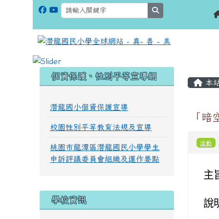
search
:::
:::
個資保護、性別平等宣導網
本
潛龍國小個資保護宣導
「暗空
校園性別平等教育法規及宣導
活動
桃園市龍潭區潛龍國民小學學生
申訴評議委員會組織及運作要點
主
學校資訊
說