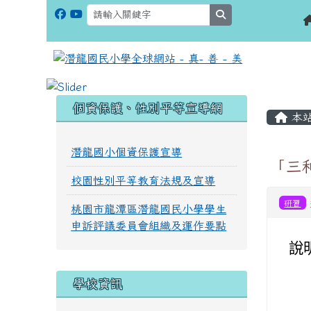
search
:::
:::
個資保護、性別平等宣導網
本
潛龍國小個資保護宣導
「三
校園性別平等教育法規及宣導
研習
桃園市龍潭區潛龍國民小學學生
申訴評議委員會組織及運作要點
說
學校資訊