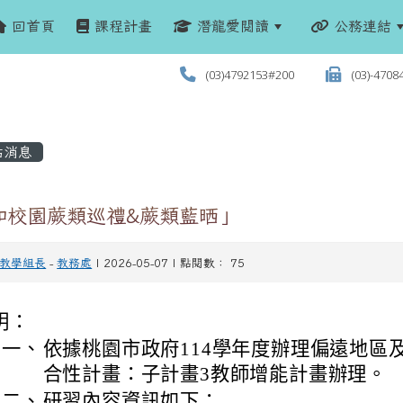
回首頁
課程計畫
潛龍愛閱讀
公務連結
(03)4792153#200
(03)-4708
站消息
和校園蕨類巡禮&蕨類藍晒」
教學組長
-
教務處
| 2026-05-07 | 點閱數： 75
明：
一、
依據桃園市政府114學年度辦理偏遠地區
合性計畫：子計畫3教師增能計畫辦理。
二、
研習內容資訊如下：