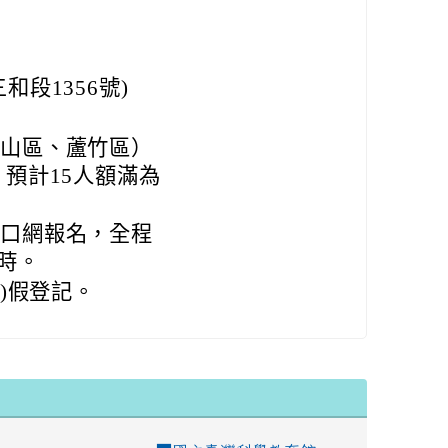
段1356號)
龜山區、蘆竹區）
預計15人額滿為
入口網報名，全程
時。
)假登記。