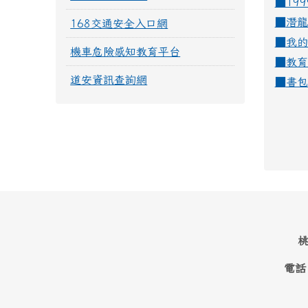
■19
■
潛龍
168交通安全入口網
■
我的
機車危險感知教育平台
■
教育
道安資訊查詢網
■
書包
桃
電話