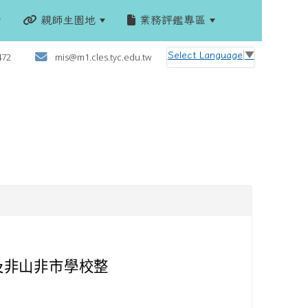
親師生園地
業務評鑑專區
:::
Select Language
▼
472
mis@m1.cles.tyc.edu.tw
及非山非市學校整