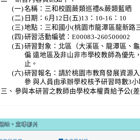
(一)
名稱：三和校園蕨類巡禮&蕨類藍晒
(二)
日期：6月12日(五)13：10-16：10
(三)
地點：三和國小(桃園市龍潭區龍新路三和
(四)
研習活動編號：E00083-260500002
(五)
研習對象：北區（大溪區、龍潭區、
偏 遠地區及非山非市學校教師為優先，
止。
(六)
研習報名：請於桃園市教育發展資源
參 與人員由承辦學校核予研習時數3小
三、
參與本研習之教師由學校本權責給予公(差
網站、宣導影片