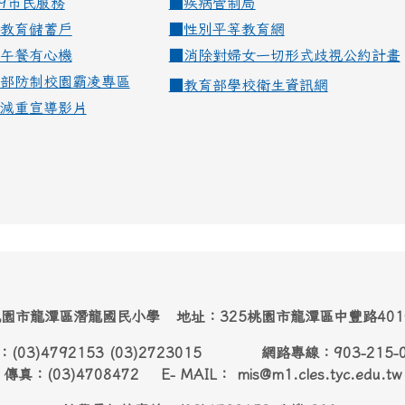
99市民服務
■
疾病管制局
教育儲蓄戶
■
性別平等教育網
午餐有心機
■
消除對婦女一切形式歧視公約計畫
部防制校園霸凌專區
■
教育部學校衛生資訊網
減重宣導影片
園市龍潭區潛龍國民小學 地址：325桃園市龍潭區中豐路40
：(03)4792153 (03)2723015 網路專線：903-215-
傳真：(03)4708472 E- MAIL： mis@m1.cles.tyc.edu.tw