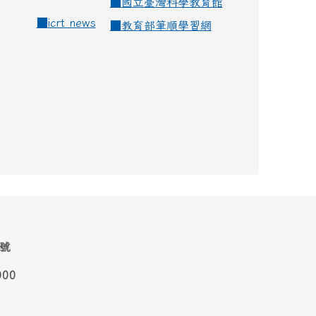
■
國立臺灣科學教育館
■
icrt news
■
教育部筆順學習網
1號
000