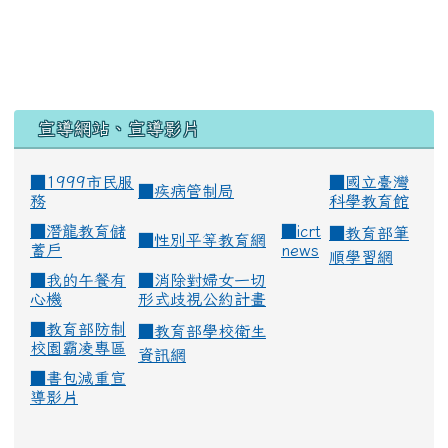
宣導網站、宣導影片
■1999市民服
■
國立臺灣
■
疾病管制局
務
科學教育館
■
潛龍教育儲
■
icrt
■
教育部筆
■
性別平等教育網
蓄戶
news
順學習網
■
我的午餐有
■
消除對婦女一切
心機
形式歧視公約計畫
■
教育部防制
■
教育部學校衛生
校園霸凌專區
資訊網
■
書包減重宣
導影片