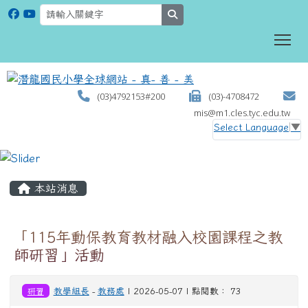
search
To
(03)4792153#200
(03)-4708472
mis@m1.cles.tyc.edu.tw
Select Language
▼
:::
本站消息
「115年動保教育教材融入校園課程之教
師研習」活動
研習
教學組長
-
教務處
| 2026-05-07 | 點閱數： 73