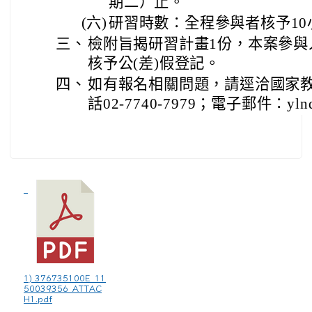
期二）止。
(六)
研習時數：全程參與者核予1
三、
檢附旨揭研習計畫1份，本案參與
核予公(差)假登記。
四、
如有報名相關問題，請逕洽國家
話02-7740-7979；電子郵件：ylnq@m
1) 376735100E_11
50039356_ATTAC
H1.pdf