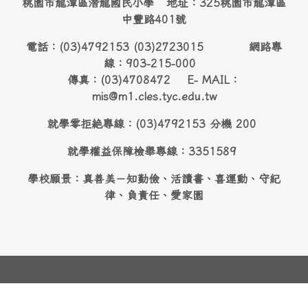
桃園市龍潭區潛龍國民小學 地址：325桃園市龍潭區
中豐路401號
電話：(03)4792153 (03)2723015 網路專
線：903-215-000
傳真：(03)4708472 E- MAIL：
mis@m1.cles.tyc.edu.tw
就學零拒絶專線：(03)4792153 分機 200
就學權益保障檢舉專線：3351589
學校願景：真善美－知勤儉、活讀書、喜運動、守紀
律、負責任、愛家園