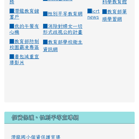
務
科學教育館
■
潛龍教育儲
■
icrt
■
教育部筆
■
性別平等教育網
蓄戶
news
順學習網
■
我的午餐有
■
消除對婦女一切
心機
形式歧視公約計畫
■
教育部防制
■
教育部學校衛生
校園霸凌專區
資訊網
■
書包減重宣
導影片
:::
個資保護、性別平等宣導網
潛龍國小個資保護宣導