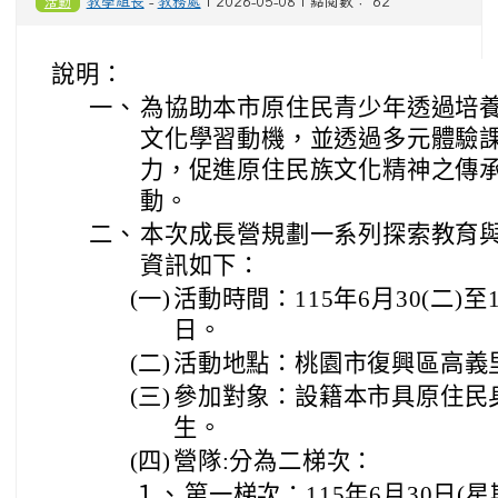
活動
教學組長
-
教務處
| 2026-05-08 | 點閱數： 62
說明：
一、
為協助本市原住民青少年透過培
文化學習動機，並透過多元體驗
力，促進原住民族文化精神之傳
動。
二、
本次成長營規劃一系列探索教育
資訊如下：
(一)
活動時間：115年6月30(二)至1
日。
(二)
活動地點：桃園市復興區高義
(三)
參加對象：設籍本市具原住民
生。
(四)
營隊:分為二梯次：
１、
第一梯次：115年6月30日(星