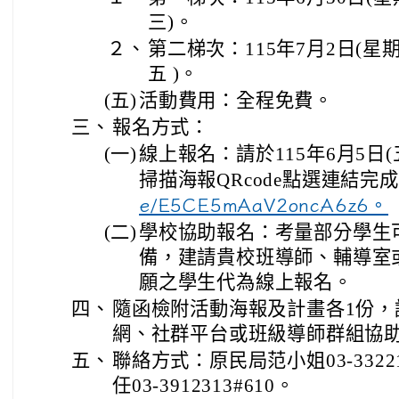
三)。
２、
第二梯次：115年7月2日(星期
五 )。
(五)
活動費用：全程免費。
三、
報名方式：
(一)
線上報名：請於115年6月5日
掃描海報QRcode點選連結完
e/E5CE5mAaV2oncA6z6。
(二)
學校協助報名：考量部分學生
備，建請貴校班導師、輔導室
願之學生代為線上報名。
四、
隨函檢附活動海報及計畫各1份，
網、社群平台或班級導師群組協
五、
聯絡方式：原民局范小姐03-3322
任03-3912313#610。