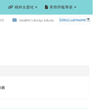
親師生園地
業務評鑑專區
:::
Select Language
▼
472
mis@m1.cles.tyc.edu.tw
藝廳