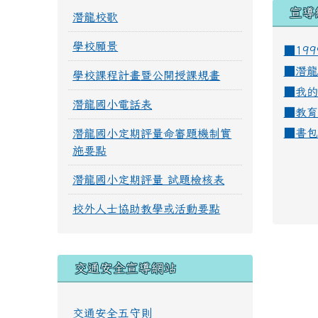
宣導
潛龍校歌
學校願景
■19
■
潛龍
學校課程計畫暨公開授課規畫
■
我的
潛龍國小電話表
■
教育
■
書包
潛龍國小定期評量命審題機制實
施要點
潛龍國小定期評量 試題檢核表
校外人士協助教學或活動要點
交通安全宣導網站
交通安全五守則