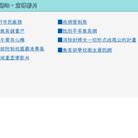
網站、宣導影片
99市民服務
■
疾病管制局
教育儲蓄戶
■
性別平等教育網
午餐有心機
■
消除對婦女一切形式歧視公約計畫
部防制校園霸凌專區
■
教育部學校衛生資訊網
減重宣導影片