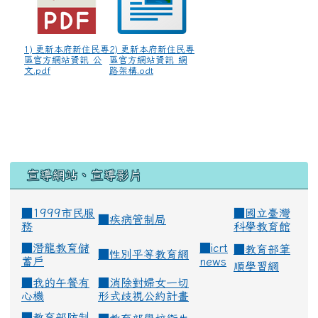
1) 更新本府新住民專
2) 更新本府新住民專
區官方網站資訊_公
區官方網站資訊_網
文.pdf
路架構.odt
宣導網站、宣導影片
■1999市民服
■
國立臺灣
■
疾病管制局
務
科學教育館
■
潛龍教育儲
■
icrt
■
教育部筆
■
性別平等教育網
蓄戶
news
順學習網
■
我的午餐有
■
消除對婦女一切
心機
形式歧視公約計畫
■
教育部防制