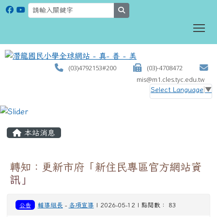
search
To
(03)4792153#200
(03)-4708472
mis@m1.cles.tyc.edu.tw
Select Language
▼
:::
本站消息
轉知：更新市府「新住民專區官方網站資
訊」
公告
輔導組長
-
各項宣導
| 2026-05-12 | 點閱數： 83