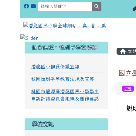
search
:::
:::
個資保護、性別平等宣導網
本
潛龍國小個資保護宣導
國立臺
校園性別平等教育法規及宣導
研習
桃園市龍潭區潛龍國民小學學生
申訴評議委員會組織及運作要點
說
學校資訊