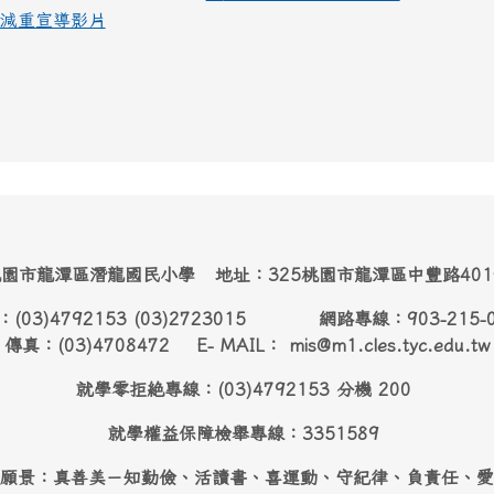
減重宣導影片
園市龍潭區潛龍國民小學 地址：325桃園市龍潭區中豐路40
：(03)4792153 (03)2723015 網路專線：903-215-
傳真：(03)4708472 E- MAIL： mis@m1.cles.tyc.edu.tw
就學零拒絶專線：(03)4792153 分機 200
就學權益保障檢舉專線：3351589
願景：真善美－知勤儉、活讀書、喜運動、守紀律、負責任、愛