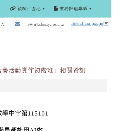
親師生園地
業務評鑑專區
:::
Select Language
▼
472
mis@m1.cles.tyc.edu.tw
數學素養活動實作初階班」相關資訊
學中字第115101
員都能用AI做