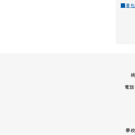
■
書包
桃
電話
學校