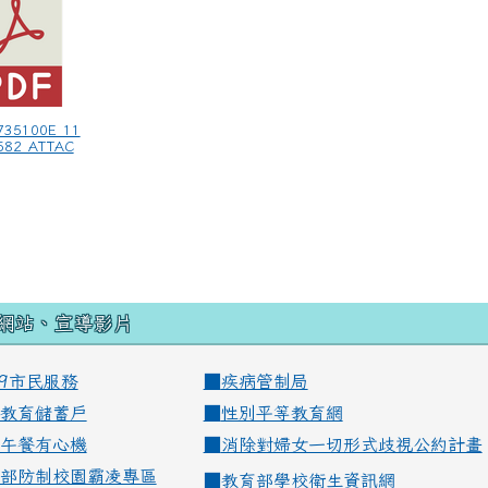
735100E_11
582_ATTAC
網站、宣導影片
99市民服務
■
疾病管制局
教育儲蓄戶
■
性別平等教育網
午餐有心機
■
消除對婦女一切形式歧視公約計畫
部防制校園霸凌專區
■
教育部學校衛生資訊網