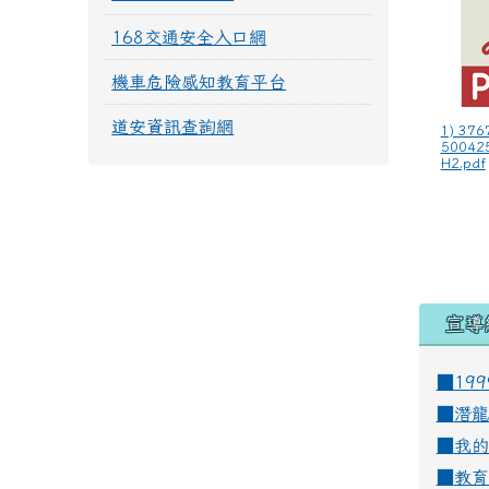
168交通安全入口網
機車危險感知教育平台
道安資訊查詢網
1) 376
50042
H2.pdf
宣導
■19
■
潛龍
■
我的
■
教育