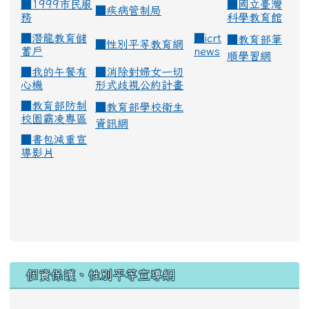
■1999市民服
■
國立臺灣
■
疾病管制局
務
科學教育館
■
潛龍教育儲
■
icrt
■
教育部筆
■
性別平等教育網
蓄戶
news
順學習網
■
我的午餐有
■
消除對婦女一切
心機
形式歧視公約計畫
■
教育部防制
■
教育部學校衛生
校園霸凌專區
資訊網
■
書包減重宣
導影片
:::
個資保護、性別平等宣導網