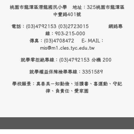
桃園市龍潭區潛龍國民小學 地址：325桃園市龍潭區
中豐路401號
電話：(03)4792153 (03)2723015 網路專
線：903-215-000
傳真：(03)4708472 E- MAIL：
mis@m1.cles.tyc.edu.tw
就學零拒絶專線：(03)4792153 分機 200
就學權益保障檢舉專線：3351589
學校願景：真善美－知勤儉、活讀書、喜運動、守紀
律、負責任、愛家園