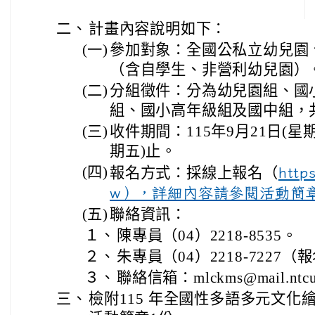
二、
計畫內容說明如下：
(一)
參加對象：全國公私立幼兒園
（含自學生、非營利幼兒園）
(二)
分組徵件：分為幼兒園組、國
組、國小高年級組及國中組，
(三)
收件期間：115年9月21日(星期
期五)止。
(四)
報名方式：採線上報名（
http
w），詳細內容請參閱活動簡
(五)
聯絡資訊：
１、
陳專員（04）2218-8535。
２、
朱專員（04）2218-7227
３、
聯絡信箱：mlckms@mail.ntcu
三、
檢附115 年全國性多語多元文