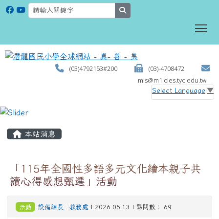
search
To
(03)4792153#200
(03)-4708472
mis@m1.cles.tyc.edu.tw
Select Language
▼
:::
本站消息
「115年全國性多語多元文化繪本親子共
讀心得感想甄選」活動
活動
設備組長
-
教務處
| 2026-05-13 | 點閱數： 69