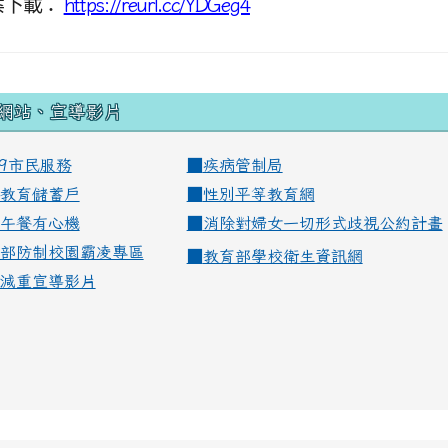
案下載：
https://reurl.cc/YDGeg4
網站、宣導影片
99市民服務
■
疾病管制局
教育儲蓄戶
■
性別平等教育網
午餐有心機
■
消除對婦女一切形式歧視公約計畫
部防制校園霸凌專區
■
教育部學校衛生資訊網
減重宣導影片