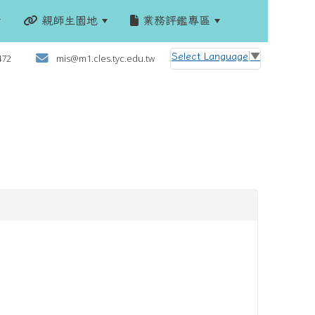
親師生園地
業務評鑑專區
:::
Select Language
▼
472
mis@m1.cles.tyc.edu.tw