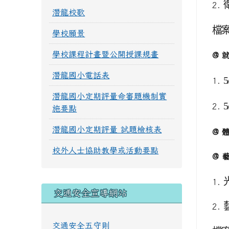
2.
潛龍校歌
檔
學校願景
學校課程計畫暨公開授課規畫
@ 
潛龍國小電話表
5
1.
潛龍國小定期評量命審題機制實
5
2.
施要點
潛龍國小定期評量 試題檢核表
@ 
校外人士協助教學或活動要點
@ 
1.
交通安全宣導網站
2.
交通安全五守則