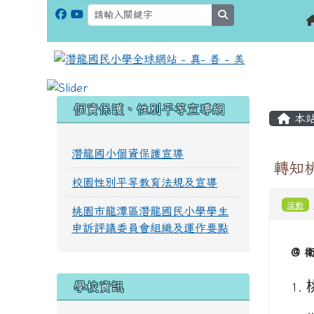
search
:::
:::
個資保護、性別平等宣導網
本
潛龍國小個資保護宣導
轉知桃
校園性別平等教育法規及宣導
活動
桃園市龍潭區潛龍國民小學學生
申訴評議委員會組織及運作要點
@ 
學校資訊
1.