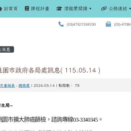
回首頁
課程計畫
潛龍愛閱讀
公務連結
(03)4792153#200
(03)-4708
站消息
園市政府各局處訊息( 115.05.14 )
文書組長
-
總務處
| 2026-05-14 | 點閱數： 78
衛生局~
桃園市擴大肺癌篩檢，諮詢專線03-3340345。