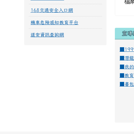
檔
168交通安全入口網
機車危險感知教育平台
宣導
道安資訊查詢網
■19
■
潛龍
■
我的
■
教育
■
書包