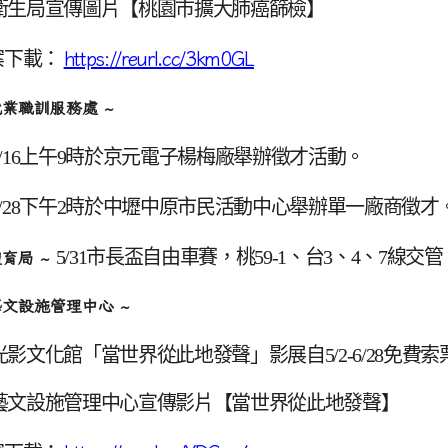
衛生局宣傳圖片【桃園市擴大肺癌篩檢】
案下載：
https://reurl.cc/3km0GL
就業職訓服務處 ~
/16
上午9時於京元電子楊梅廠舉辦徵才活動。
/28
下午2時於中壢中原市民活動中心舉辦單一廠商徵才
5/31
市長盃自由車賽，桃59-1、台3、4、7線交管
體育局 ~
藝文設施管理中心 ~
光影文化館「當世界從此地發聲」影展自5/2-6/28免費索
藝文設施管理中心宣傳影片【當世界從此地發聲】