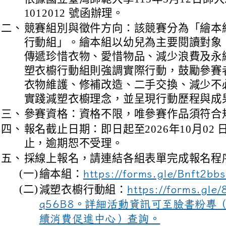
1012012 號函辦理。
二、
競賽組別與徵件方向：該競賽分為「繪本
行動組」。繪本組以幼兒為主要閱讀對象
傳遞珍惜衣物、愛惜物品、減少浪費及永
塑衣櫥行動組則強調實際行動，鼓勵參賽
衣物維護、修補改造、二手交換、減少不
實踐減塑衣櫥理念，並呈現行動歷程與成
三、
參賽資格：資格不限，唯參賽作品須符合
四、
報名截止日期：即日起至2026年10月02
止，逾期恕不受理。
五、
採線上報名，請連結各組表單完成報名程
(一)
繪本組：
https://forms.gle/Bnft2b
(二)
減塑衣櫥行動組：
https://forms.gl
q56B8。詳細活動資訊可至臉書粉專
續消費促進中心）查詢。