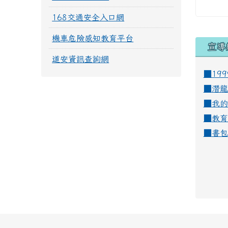
168交通安全入口網
機車危險感知教育平台
宣導
道安資訊查詢網
■19
■
潛龍
■
我的
■
教育
■
書包