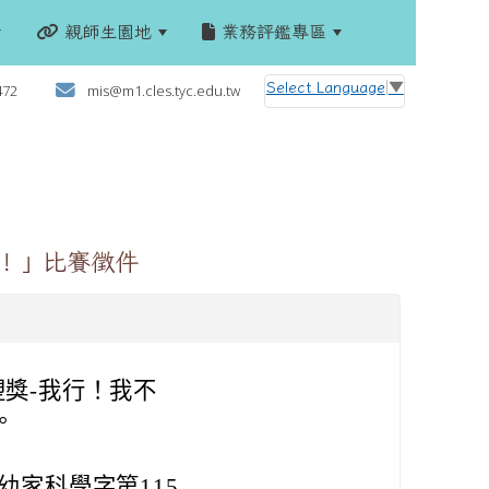
親師生園地
業務評鑑專區
:::
Select Language
▼
472
mis@m1.cles.tyc.edu.tw
塑！」比賽徵件
塑獎-我行！我不
。
幼家科學字第115