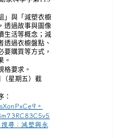
組」與「減塑衣櫥
，透過故事與圖像
續生活等概念；減
者透過衣櫥盤點、
必要購買等方式，
果。
規格要求。
 日（星期五）截
序：
bssXonPxCe9。
e/8m73RC83C5v5
（搜尋：減塑與永