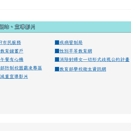
網站、宣導影片
99市民服務
■
疾病管制局
教育儲蓄戶
■
性別平等教育網
午餐有心機
■
消除對婦女一切形式歧視公約計畫
部防制校園霸凌專區
■
教育部學校衛生資訊網
減重宣導影片