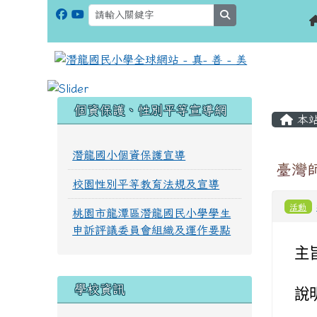
search
:::
:::
個資保護、性別平等宣導網
本
潛龍國小個資保護宣導
臺灣
校園性別平等教育法規及宣導
活動
桃園市龍潭區潛龍國民小學學生
申訴評議委員會組織及運作要點
主
學校資訊
說