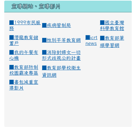
宣導網站、宣導影片
■1999市民服
■
國立臺灣
■
疾病管制局
務
科學教育館
■
潛龍教育儲
■
icrt
■
教育部筆
■
性別平等教育網
蓄戶
news
順學習網
■
我的午餐有
■
消除對婦女一切
心機
形式歧視公約計畫
■
教育部防制
■
教育部學校衛生
校園霸凌專區
資訊網
■
書包減重宣
導影片