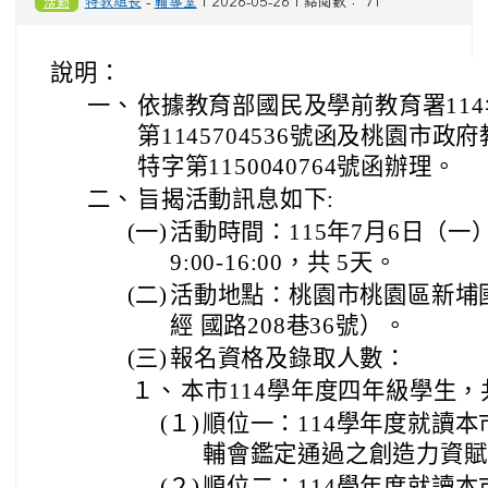
活動
特教組長
-
輔導室
| 2026-05-26 | 點閱數： 71
說明：
一、
依據教育部國民及學前教育署114
第1145704536號函及桃園市政
特字第1150040764號函辦理。
二、
旨揭活動訊息如下:
(一)
活動時間：115年7月6日（一）
9:00-16:00，共 5天。
(二)
活動地點：桃園市桃園區新埔
經 國路208巷36號）。
(三)
報名資格及錄取人數：
１、
本市114學年度四年級學生，
(１)
順位一：114學年度就讀
輔會鑑定通過之創造力資賦
(２)
順位二：114學年度就讀