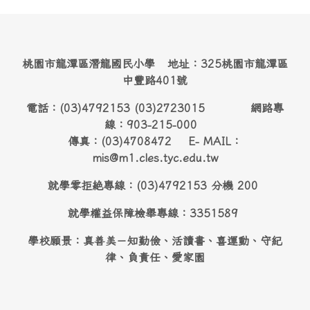
桃園市龍潭區潛龍國民小學 地址：325桃園市龍潭區
中豐路401號
電話：(03)4792153 (03)2723015 網路專
線：903-215-000
傳真：(03)4708472 E- MAIL：
mis@m1.cles.tyc.edu.tw
就學零拒絶專線：(03)4792153 分機 200
就學權益保障檢舉專線：3351589
學校願景：真善美－知勤儉、活讀書、喜運動、守紀
律、負責任、愛家園