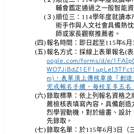
輔會鑑定通過之一般智能資
(３)
順位三：114學年度就讀
術手作與人文社會具備熱忱
師或家長觀察推薦者。
(四)
報名時間：即日起至115年6月3日
(五)
報名方式：採線上表單報名(
oogle.com/forms/d/e/1FAI
WO7JiBdZ1EF1upLeI3TFct
m)，表單須上傳核章後「創
完成報名手續，每校至多五名
(六)
錄取標準：依上列報名資格之
薦檢核表填寫內容，具備創造
烈學習動機，對於繪畫、設計
先錄取。
(七)
錄取名單：於115年6月3日（三