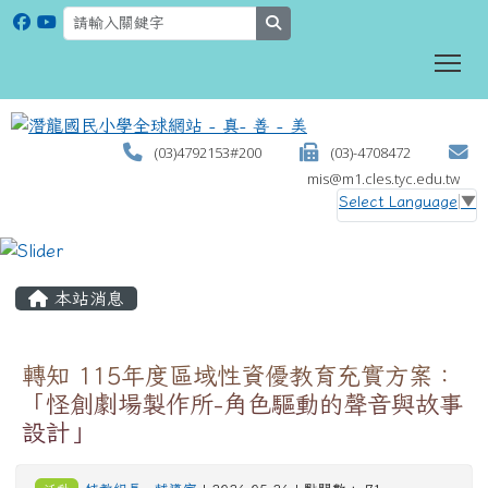
search
To
(03)4792153#200
(03)-4708472
mis@m1.cles.tyc.edu.tw
Select Language
▼
:::
本站消息
轉知 115年度區域性資優教育充實方案：
「怪創劇場製作所-角色驅動的聲音與故事
設計」