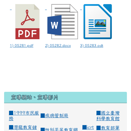
1) 05281.pdf
2) 05282.docx
3) 05283.odt
宣導網站、宣導影片
■1999市民服
■
國立臺灣
■
疾病管制局
務
科學教育館
■
潛龍教育儲
■
icrt
■
教育部筆
■
性別平等教育網