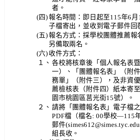
者。
(四)
報名時間：即日起至115年6
子檔寄出，並收到電子郵件回
(五)
報名方式：採學校團體推薦報
另備取兩名。
(六)
收件方式：
１、
各校將核章後「個人報名表
一）、「團體報名表」（附
務單」（附件三），及非資
薦檢核表（附件四）紙本寄至
園市桃園區莒光街15號）。
２、
請將「團體報名表」電子檔之
PDF檔（檔名: 00學校—1
郵件(simes612@simes.ty
組長收。