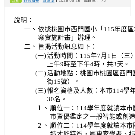
活動
特教組長
-
輔導室
| 2026-05-28 | 點閱數： 75
說明：
一、
依據桃園市西門國小「115年度
案實施計畫」辦理。
二、
旨揭活動訊息如下：
(一)
活動時間：115年7月1日（三
上午9時至下午4時，共3天。
(二)
活動地點：桃園市桃園區西門
街15號）。
(三)
報名資格及人數：本市114學
30名。
１、
順位一：114學年度就讀本
市資優鑑定之一般智能或創
２、
順位二：114學年度就讀本
造才能特質，經專家學者、