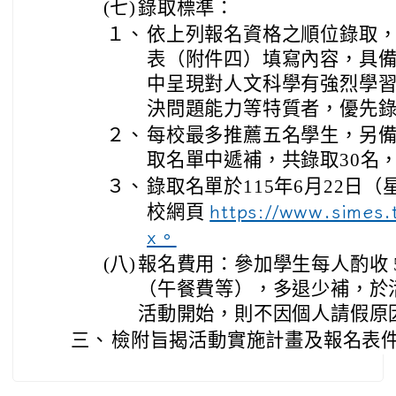
(七)
錄取標準：
１、
依上列報名資格之順位錄取
表（附件四）填寫內容，具
中呈現對人文科學有強烈學
決問題能力等特質者，優先
２、
每校最多推薦五名學生，另
取名單中遞補，共錄取30名
３、
錄取名單於115年6月22日（
校網頁
https://www.simes.
x。
(八)
報名費用：參加學生每人酌收 
（午餐費等），多退少補，於
活動開始，則不因個人請假原
三、
檢附旨揭活動實施計畫及報名表件