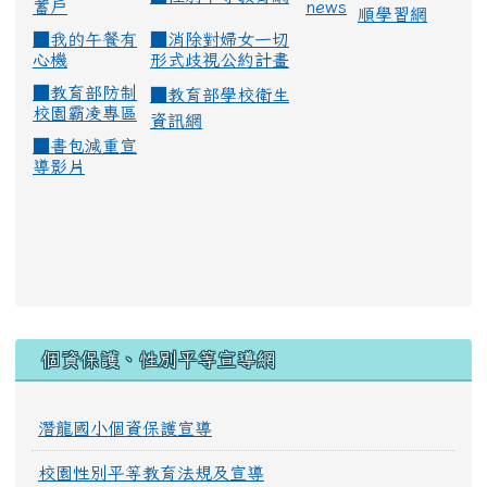
蓄戶
news
順學習網
■
我的午餐有
■
消除對婦女一切
心機
形式歧視公約計畫
■
教育部防制
■
教育部學校衛生
校園霸凌專區
資訊網
■
書包減重宣
導影片
:::
個資保護、性別平等宣導網
潛龍國小個資保護宣導
校園性別平等教育法規及宣導