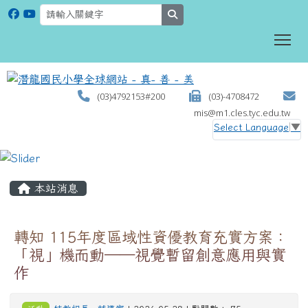
search
To
(03)4792153#200
(03)-4708472
mis@m1.cles.tyc.edu.tw
Select Language
▼
:::
本站消息
轉知 115年度區域性資優教育充實方案：
「視」機而動──視覺暫留創意應用與實
作