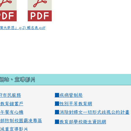
導演大夢想」.p
2) 報名表.pdf
網站、宣導影片
99市民服務
■
疾病管制局
教育儲蓄戶
■
性別平等教育網
午餐有心機
■
消除對婦女一切形式歧視公約計畫
部防制校園霸凌專區
■
教育部學校衛生資訊網
減重宣導影片