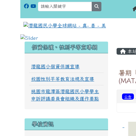
search
:::
:::
個資保護、性別平等宣導網
本
潛龍國小個資保護宣導
暑期
校園性別平等教育法規及宣導
(MAT
桃園市龍潭區潛龍國民小學學生
公告
申訴評議委員會組織及運作要點
學校資訊