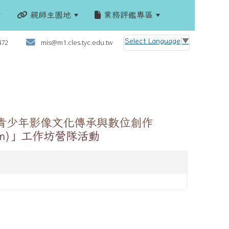
親師生園地
業務評鑑專區
:::
Select Language
▼
472
mis@m1.cles.tyc.edu.tw
青少年影像文化傳承與數位創作
rogram)」工作坊營隊活動