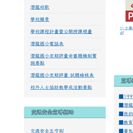
潛龍校歌
學校願景
1) 小
學校課程計畫暨公開授課規畫
df
潛龍國小電話表
潛龍國小定期評量命審題機制實
施要點
潛龍國小定期評量 試題檢核表
宣導
校外人士協助教學或活動要點
■19
■
潛龍
交通安全宣導網站
■
我的
■
教育
交通安全五守則
■
書包