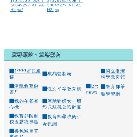
1) 376735100E_11
2) 376735100E_11
50047277_ATTAC
50047277_ATTAC
H1.pdf
H2.jpg
宣導網站、宣導影片
■1999市民服
■
國立臺灣
■
疾病管制局
務
科學教育館
■
潛龍教育儲
■
icrt
■
教育部筆
■
性別平等教育網
蓄戶
news
順學習網
■
我的午餐有
■
消除對婦女一切
心機
形式歧視公約計畫
■
教育部防制
■
教育部學校衛生
校園霸凌專區
資訊網
■
書包減重宣
導影片