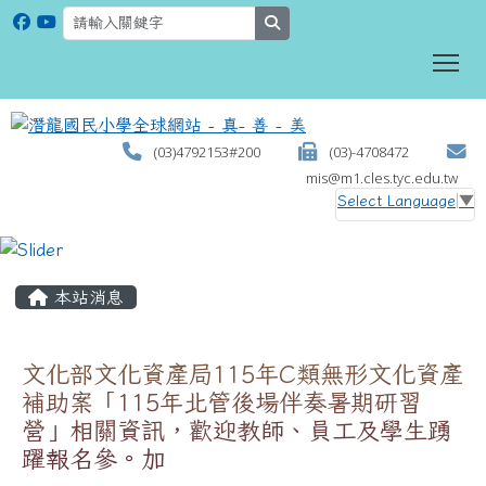
search
To
(03)4792153#200
(03)-4708472
mis@m1.cles.tyc.edu.tw
Select Language
▼
:::
本站消息
文化部文化資產局115年C類無形文化資產
補助案「115年北管後場伴奏暑期研習
營」相關資訊，歡迎教師、員工及學生踴
躍報名參。加