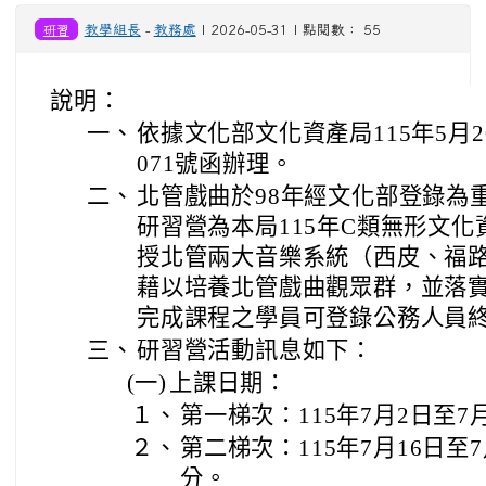
研習
教學組長
-
教務處
| 2026-05-31 | 點閱數： 55
說明：
一、
依據文化部文化資產局115年5月20
071號函辦理。
二、
北管戲曲於98年經文化部登錄為
研習營為本局115年C類無形文
授北管兩大音樂系統（西皮、福
藉以培養北管戲曲觀眾群，並落
完成課程之學員可登錄公務人員
三、
研習營活動訊息如下：
(一)
上課日期：
１、
第一梯次：115年7月2日至7
２、
第二梯次：115年7月16日至7
分。