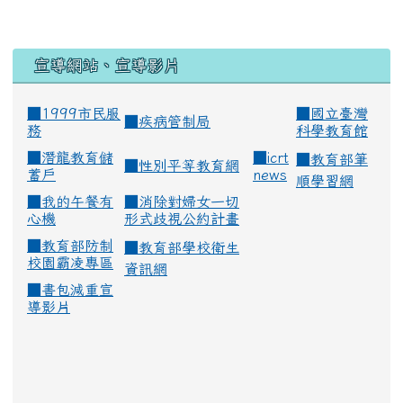
宣導網站、宣導影片
■1999市民服
■
國立臺灣
■
疾病管制局
務
科學教育館
■
潛龍教育儲
■
icrt
■
教育部筆
■
性別平等教育網
蓄戶
news
順學習網
■
我的午餐有
■
消除對婦女一切
心機
形式歧視公約計畫
■
教育部防制
■
教育部學校衛生
校園霸凌專區
資訊網
■
書包減重宣
導影片