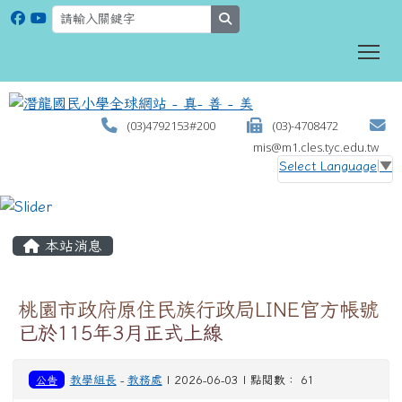
search
To
(03)4792153#200
(03)-4708472
mis@m1.cles.tyc.edu.tw
Select Language
▼
:::
本站消息
桃園市政府原住民族行政局LINE官方帳號
已於115年3月正式上線
公告
教學組長
-
教務處
| 2026-06-03 | 點閱數： 61