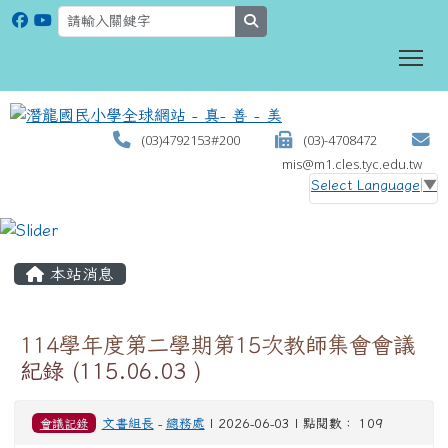
search
To
(03)4792153#200
(03)-4708472
mis@m1.cles.tyc.edu.tw
Select Language
▼
:::
本站消息
114學年度第二學期第15次教師集會會議
紀錄 (115.06.03 )
會議記錄
文書組長
-
總務處
| 2026-06-03 | 點閱數： 109