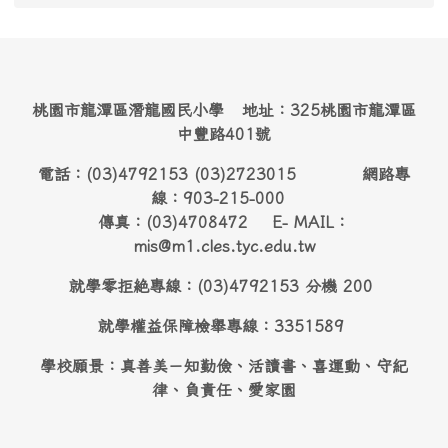
桃園市龍潭區潛龍國民小學 地址：325桃園市龍潭區
中豐路401號
電話：(03)4792153 (03)2723015 網路專
線：903-215-000
傳真：(03)4708472 E- MAIL：
mis@m1.cles.tyc.edu.tw
就學零拒絶專線：(03)4792153 分機 200
就學權益保障檢舉專線：3351589
學校願景：真善美－知勤儉、活讀書、喜運動、守紀
律、負責任、愛家園