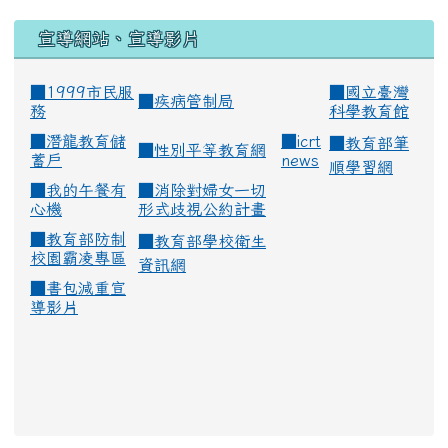
宣導網站、宣導影片
■1999市民服
■
國立臺灣
■
疾病管制局
務
科學教育館
■
潛龍教育儲
■
icrt
■
教育部筆
■
性別平等教育網
蓄戶
news
順學習網
■
我的午餐有
■
消除對婦女一切
心機
形式歧視公約計畫
■
教育部防制
■
教育部學校衛生
校園霸凌專區
資訊網
■
書包減重宣
導影片