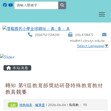
search
To
(03)4792153#200
(03)-4708472
mis@m1.cles.tyc.edu.tw
Select Language
▼
:::
本站消息
轉知 第9屆教育部獎助研發特殊教育教材
教具競賽
活動
特教組長
-
輔導室
| 2026-06-04 | 點閱數： 70