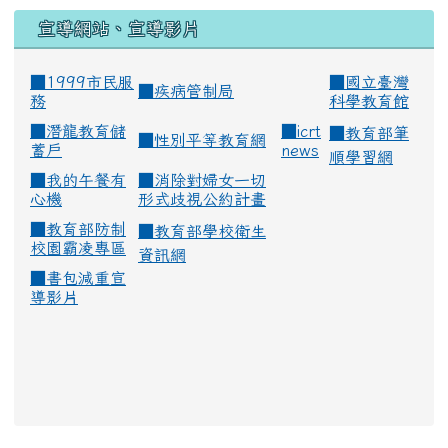
宣導網站、宣導影片
■1999市民服
■
國立臺灣
■
疾病管制局
務
科學教育館
■
潛龍教育儲
■
icrt
■
教育部筆
■
性別平等教育網
蓄戶
news
順學習網
■
我的午餐有
■
消除對婦女一切
心機
形式歧視公約計畫
■
教育部防制
■
教育部學校衛生
校園霸凌專區
資訊網
■
書包減重宣
導影片