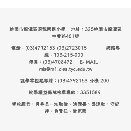
桃園市龍潭區潛龍國民小學 地址：325桃園市龍潭區
中豐路401號
電話：(03)4792153 (03)2723015 網路專
線：903-215-000
傳真：(03)4708472 E- MAIL：
mis@m1.cles.tyc.edu.tw
就學零拒絶專線：(03)4792153 分機 200
就學權益保障檢舉專線：3351589
學校願景：真善美－知勤儉、活讀書、喜運動、守紀
律、負責任、愛家園