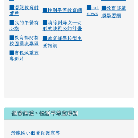
■
潛龍教育儲
■
icrt
■
教育部筆
■
性別平等教育網
蓄戶
news
順學習網
■
我的午餐有
■
消除對婦女一切
心機
形式歧視公約計畫
■
教育部防制
■
教育部學校衛生
校園霸凌專區
資訊網
■
書包減重宣
導影片
:::
個資保護、性別平等宣導網
潛龍國小個資保護宣導