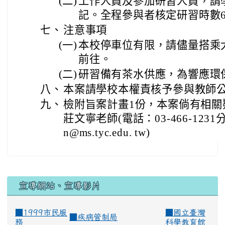
(二)
工作人員及參加研習人員，請
記。全程參與者核定研習時數
七、
注意事項
(一)
本校停車位有限，請儘量搭乘
前往。
(二)
研習備有茶水供應，為響應環
八、
本案請學校本權責核予參與教師公
九、
檢附旨案計畫1份，本案倘有相關
莊文寧老師(電話：03-466-1231
n@ms.tyc.edu. tw)
宣導網站、宣導影片
■1999市民服
■
國立臺灣
■
疾病管制局
務
科學教育館