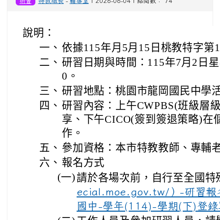
研習
特教組長
-
輔導室
| 2026-06-04 | 點閱數： 74
說明：
一、
依據115年月5月15日桃教特字第11
二、
研習日期與時間：115年7月2日星期
0。
三、
研習地點：桃園市龍岡國民中學
四、
研習內容：上午CWPBS(班級層
享、下午CICO(簽到簽退策略)
作。
五、
參加資格：本市特教教師、專輔
六、
報名方式
(一)
請於各場次前，自行至全國特
ecial.moe.gov.tw/）-
國中-學年(114)-學期(下)