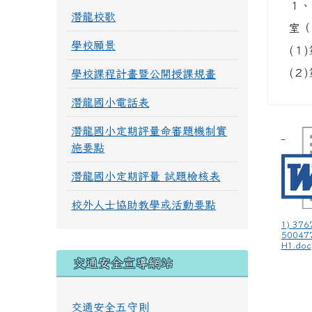
１、
潛龍校歌
室（
學校願景
(１
(２
學校課程計畫暨公開授課規畫
潛龍國小電話表
潛龍國小定期評量命審題機制實
施要點
潛龍國小定期評量 試題檢核表
校外人士協助教學或活動要點
1) 376
50047
H1.doc
交通安全宣導網站
交通安全五守則