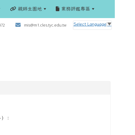
親師生園地
業務評鑑專區
:::
Select Language
▼
472
mis@m1.cles.tyc.edu.tw
件）：