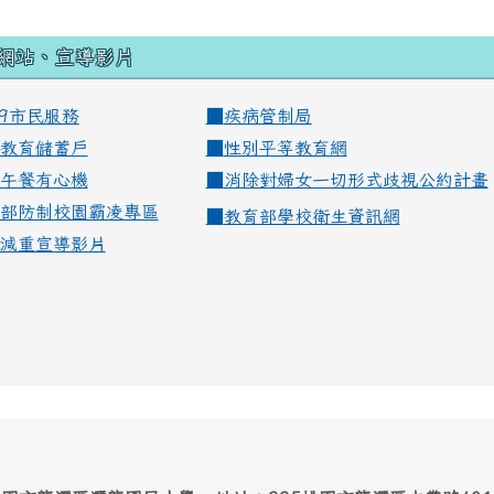
網站、宣導影片
99市民服務
■
疾病管制局
教育儲蓄戶
■
性別平等教育網
午餐有心機
■
消除對婦女一切形式歧視公約計畫
部防制校園霸凌專區
■
教育部學校衛生資訊網
減重宣導影片