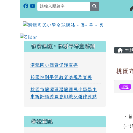
search
:::
:::
個資保護、性別平等宣導網
本
潛龍國小個資保護宣導
桃園
校園性別平等教育法規及宣導
研習
桃園市龍潭區潛龍國民小學學生
申訴評議委員會組織及運作要點
、旨
學校資訊
(一