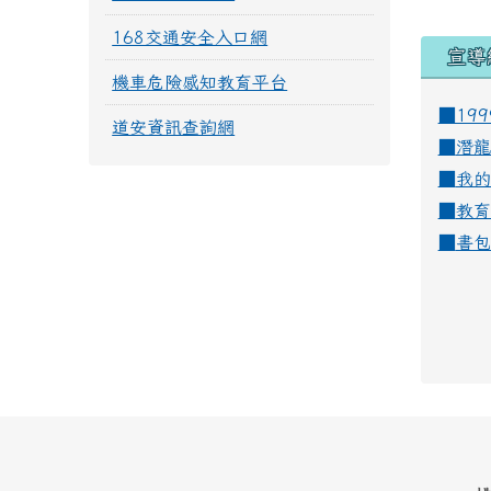
168交通安全入口網
宣導
機車危險感知教育平台
■19
道安資訊查詢網
■
潛龍
■
我的
■
教育
■
書包