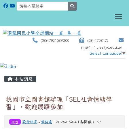
search
To
(03)4792153#200
(03)-4708472
mis@m1.cles.tyc.edu.tw
Select Language
▼
:::
本站消息
桃園市立圖書館辦理「SEL社會情緒學
習」，歡迎踴躍參加!
研習
設備組長
-
教務處
| 2026-06-04 | 點閱數： 57