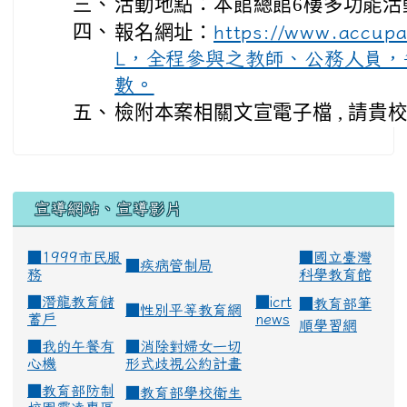
三、
活動地點：本館總館6樓多功能活
四、
報名網址：
https://www.accup
L，全程參與之教師、公務人員，
數。
五、
檢附本案相關文宣電子檔 , 請貴
宣導網站、宣導影片
■1999市民服
■
國立臺灣
■
疾病管制局
務
科學教育館
■
潛龍教育儲
■
icrt
■
教育部筆
■
性別平等教育網
蓄戶
news
順學習網
■
我的午餐有
■
消除對婦女一切
心機
形式歧視公約計畫
■
教育部防制
■
教育部學校衛生