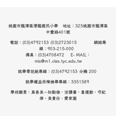
桃園市龍潭區潛龍國民小學 地址：325桃園市龍潭區
中豐路401號
電話：(03)4792153 (03)2723015 網路專
線：903-215-000
傳真：(03)4708472 E- MAIL：
mis@m1.cles.tyc.edu.tw
就學零拒絶專線：(03)4792153 分機 200
就學權益保障檢舉專線：3351589
學校願景：真善美－知勤儉、活讀書、喜運動、守紀
律、負責任、愛家園