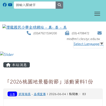
search
To
(03)4792153#200
(03)-4708472
mis@m1.cles.tyc.edu.tw
Select Language
▼
:::
本站消息
「2026桃園地景藝術節」活動資料1份
公告
訓育組長
-
各項宣導
| 2026-06-04 | 點閱數： 83