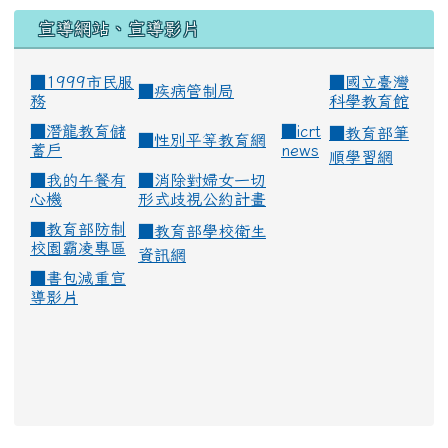
宣導網站、宣導影片
■1999市民服
■
國立臺灣
■
疾病管制局
務
科學教育館
■
潛龍教育儲
■
icrt
■
教育部筆
■
性別平等教育網
蓄戶
news
順學習網
■
我的午餐有
■
消除對婦女一切
心機
形式歧視公約計畫
■
教育部防制
■
教育部學校衛生
校園霸凌專區
資訊網
■
書包減重宣
導影片