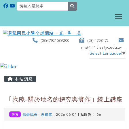
search
To
(03)4792153#200
(03)-4708472
mis@m1.cles.tyc.edu.tw
Select Language
▼
:::
本站消息
「找隙-關於地名的探究與實作」線上講座
研習
教學組長
-
教務處
| 2026-06-04 | 點閱數： 66