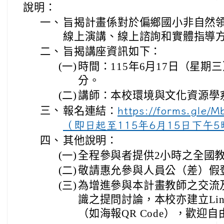
說明：
一、
旨揭計畫係對於偏鄉國小非自然
線上演講、線上諮詢和實體指導
二、
旨揭講座資訊如下：
(一)
時間：115年6月17日（星期三
分。
(二)
講師：本校環境與文化資源學
三、
報名連結：
https://forms.gle
（即日起至115年6月15日下午
四、
其他說明：
(一)
全程參與者提供2小時之全國
(二)
敬請惠允參與人員公（差）假
(三)
為增進參與本計畫教師之交流
識之提問討論，本校亦建立Li
（如海報QR Code），歡迎