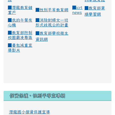
■
潛龍教育儲
■
icrt
■
教育部筆
■
性別平等教育網
蓄戶
news
順學習網
■
我的午餐有
■
消除對婦女一切
心機
形式歧視公約計畫
■
教育部防制
■
教育部學校衛生
校園霸凌專區
資訊網
■
書包減重宣
導影片
:::
個資保護、性別平等宣導網
潛龍國小個資保護宣導