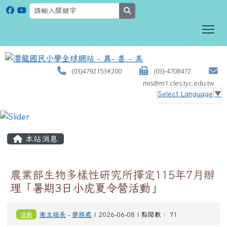
search
To
(03)4792153#200
(03)-4708472
mis@m1.cles.tyc.edu.tw
Select Language
▼
:::
本站消息
農業部生物多樣性研究所擇定115年7月辦
理「暑期3日小虎夏令營活動」
活動
衛生組長
-
學務處
| 2026-06-08 | 點閱數： 71