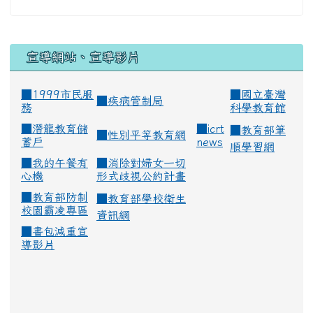
宣導網站、宣導影片
■1999市民服
■
國立臺灣
■
疾病管制局
務
科學教育館
■
潛龍教育儲
■
icrt
■
教育部筆
■
性別平等教育網
蓄戶
news
順學習網
■
我的午餐有
■
消除對婦女一切
心機
形式歧視公約計畫
■
教育部防制
■
教育部學校衛生
校園霸凌專區
資訊網
■
書包減重宣
導影片