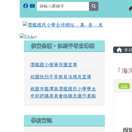
search
:::
:::
個資保護、性別平等宣導網
本
潛龍國小個資保護宣導
「海
校園性別平等教育法規及宣導
活動
桃園市龍潭區潛龍國民小學學生
申訴評議委員會組織及運作要點
學校資訊
說