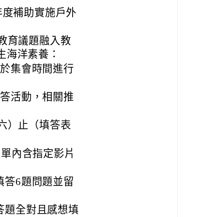
年度補助實施戶外
教育議題融入教
生海洋素養：
或於集會時間進行
徵答活動，相關推
（六）止（填答表
表單內含指定影片
填答6題問題並留
答題全對且感想填