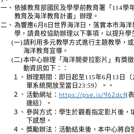
一、
依據教育部國民及學學前教育署「114學
教育及海洋教育計畫」辦理。
二、
為響應6月8日世界海洋日，落實本市海洋
學，請貴校協助辦理以下事項，以提升學
(一)
請利用多元教學方式進行主題教學，
海洋教育宣導。
(二)
本中心辦理「海洋開麥拉影片」有獎
動資訊如下：：
１、
辦理期間：即日起至115年6月13日
單系統開放至當日23:59）。。
２、
活動網址：
https://pse.is/962dcf
(
連結）。
３、
參與方式：學生於觀看指定影片後，
下感想。
４、
獎勵辦法：活動結束後，本中心將自