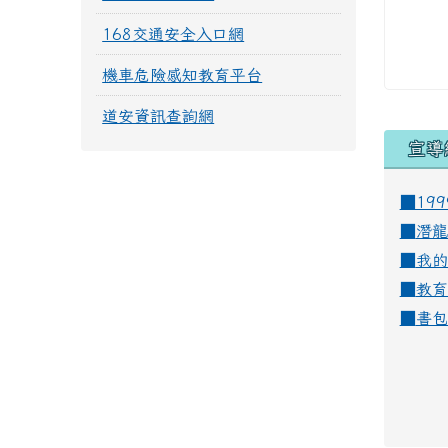
168交通安全入口網
機車危險感知教育平台
道安資訊查詢網
宣導
■19
■
潛龍
■
我的
■
教育
■
書包