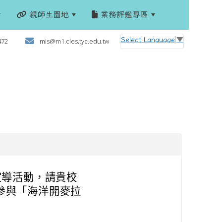
親師生園地
業務評鑑專區
:::
Select Language
▼
472
mis@m1.cles.tyc.edu.tw
宣導活動，請貴校
參與「海洋開麥拉