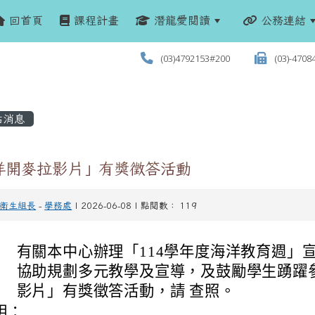
回首頁
課程計畫
潛龍愛閱讀
公務連結
(03)4792153#200
(03)-4708
站消息
洋開麥拉影片」有獎徵答活動
衛生組長
-
學務處
| 2026-06-08 | 點閱數： 119
有關本中心辦理「114學年度海洋教育週」
協助規劃多元教學及宣導，及鼓勵學生踴躍
影片」有獎徵答活動，請 查照。
明：