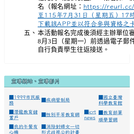
名（報名網址：
https://reur
至115年7月31日（星期五）1
下載該APP並以符合參與資格之
五、
本活動報名完成後須經主辦單位審
8月3日（星期一）前透過電子郵
自行負責學生往返接送。
宣導網站、宣導影片
■1999市民服
■
國立臺灣
■
疾病管制局
務
科學教育館
■
潛龍教育儲
■
icrt
■
教育部筆
■
性別平等教育網
蓄戶
news
順學習網
■
我的午餐有
■
消除對婦女一切
心機
形式歧視公約計畫