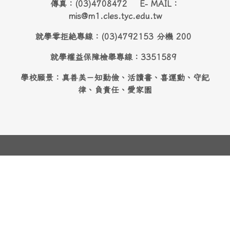
傳真：(03)4708472 E- MAIL：
mis@m1.cles.tyc.edu.tw
就學零拒絶專線：(03)4792153 分機 200
就學權益保障檢舉專線：3351589
學校願景：真善美－知勤儉、活讀書、喜運動、守紀
律、負責任、愛家園