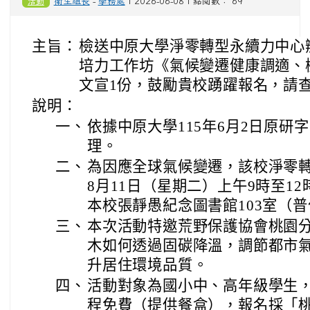
活動
衛生組長
-
學務處
| 2026-06-08 | 點閱數： 69
主旨：
檢送中原大學淨零轉型永續力中心
培力工作坊《氣候變遷健康調適、
文宣1份，鼓勵貴校踴躍報名，請
說明：
一、
依據中原大學115年6月2日原研字第
理。
二、
為因應全球氣候變遷，該校淨零轉
8月11日（星期二）上午9時至1
本校張靜愚紀念圖書館103室（
三、
本次活動特邀荒野保護協會桃園
木如何透過固碳降溫，調節都市
升居住環境品質。
四、
活動對象為國小中、高年級學生，
程免費（提供餐盒），報名採「桃