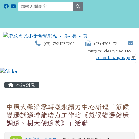
search
To
(03)4792153#200
(03)-4708472
mis@m1.cles.tyc.edu.tw
Select Language
▼
:::
本站消息
中原大學淨零轉型永續力中心辦理「氣候
變遷調適增能培力工作坊《氣候變遷健康
調適、樹大便適美》」活動