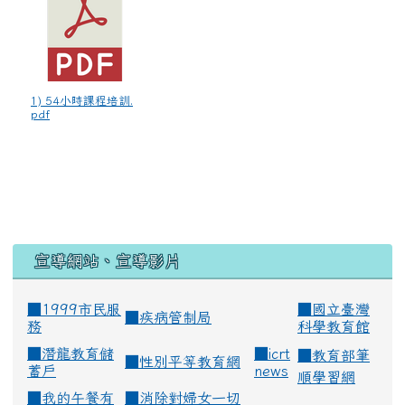
1) 54小時課程培訓.
pdf
宣導網站、宣導影片
■1999市民服
■
國立臺灣
■
疾病管制局
務
科學教育館
■
潛龍教育儲
■
icrt
■
教育部筆
■
性別平等教育網
蓄戶
news
順學習網
■
我的午餐有
■
消除對婦女一切