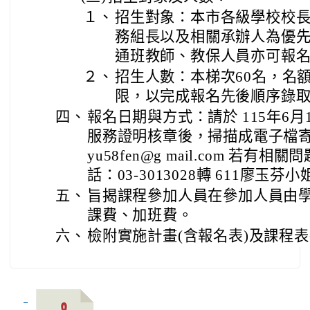
１、
招生對象：本市各級學校校
務組長以及相關承辦人為優
通班教師、教保人員亦可報名
２、
招生人數：本梯次60名，名
限，以完成報名先後順序錄
四、
報名日期與方式：請於 115年6月
服務證明核章後，掃描成電子檔
yu58fen@g mail.com 若
話：03-3013028轉 611廖玉
五、
旨揭課程參加人員在參加人員由
課費、加班費。
六、
檢附實施計畫(含報名表)及課程表