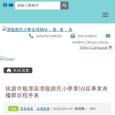
search
To
(03)4792153#200
(03)-4708472
mis@m1.cles.tyc.edu.tw
Select Language
▼
:::
本站消息
桃園市龍潭區潛龍國民小學第58屆畢業典
禮節目程序表
活動
訓育組長
-
各項宣導
| 2026-06-10 | 點閱數： 380