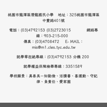
桃園市龍潭區潛龍國民小學 地址：325桃園市龍潭區
中豐路401號
電話：(03)4792153 (03)2723015 網路專
線：903-215-000
傳真：(03)4708472 E- MAIL：
mis@m1.cles.tyc.edu.tw
就學零拒絶專線：(03)4792153 分機 200
就學權益保障檢舉專線：3351589
學校願景：真善美－知勤儉、活讀書、喜運動、守紀
律、負責任、愛家園