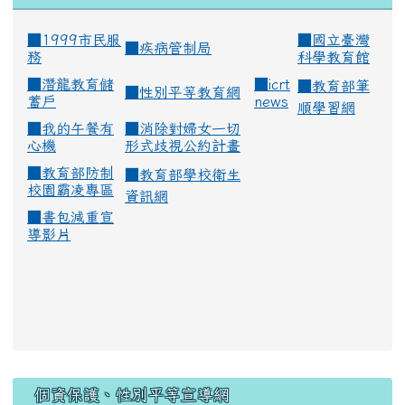
■1999市民服
■
國立臺灣
■
疾病管制局
務
科學教育館
■
潛龍教育儲
■
icrt
■
教育部筆
■
性別平等教育網
蓄戶
news
順學習網
■
我的午餐有
■
消除對婦女一切
心機
形式歧視公約計畫
■
教育部防制
■
教育部學校衛生
校園霸凌專區
資訊網
■
書包減重宣
導影片
:::
個資保護、性別平等宣導網