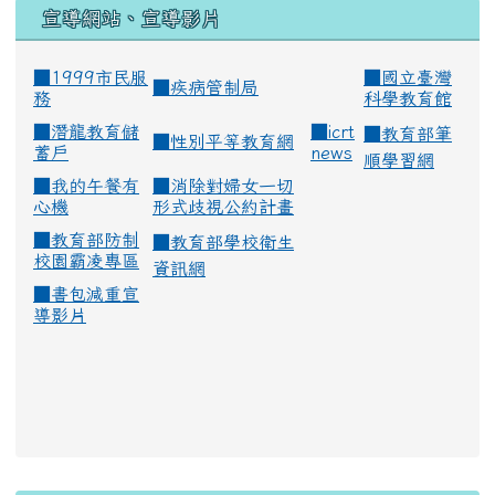
宣導網站、宣導影片
■1999市民服
■
國立臺灣
■
疾病管制局
務
科學教育館
■
潛龍教育儲
■
icrt
■
教育部筆
■
性別平等教育網
蓄戶
news
順學習網
■
我的午餐有
■
消除對婦女一切
心機
形式歧視公約計畫
■
教育部防制
■
教育部學校衛生
校園霸凌專區
資訊網
■
書包減重宣
導影片