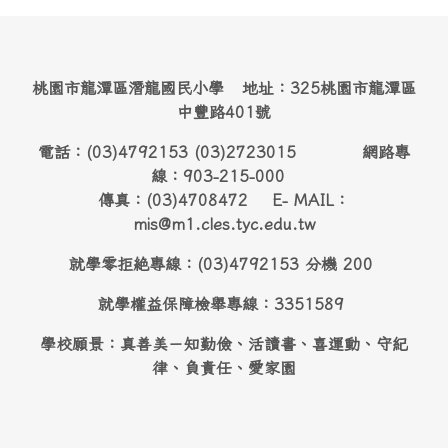
桃園市龍潭區潛龍國民小學 地址：325桃園市龍潭區
中豐路401號
電話：(03)4792153 (03)2723015 網路專
線：903-215-000
傳真：(03)4708472 E- MAIL：
mis@m1.cles.tyc.edu.tw
就學零拒絶專線：(03)4792153 分機 200
就學權益保障檢舉專線：3351589
學校願景：真善美－知勤儉、活讀書、喜運動、守紀
律、負責任、愛家園