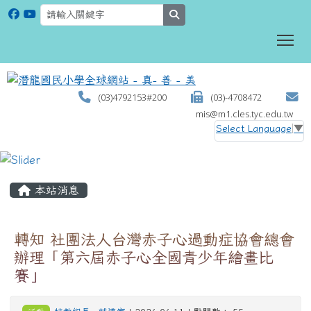
search
To
(03)4792153#200
(03)-4708472
mis@m1.cles.tyc.edu.tw
Select Language
▼
:::
本站消息
轉知 社團法人台灣赤子心過動症協會總會
辦理「第六屆赤子心全國青少年繪畫比
賽」