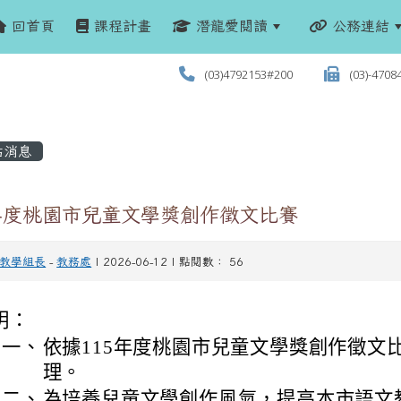
回首頁
課程計畫
潛龍愛閱讀
公務連結
(03)4792153#200
(03)-4708
站消息
5年度桃園市兒童文學獎創作徵文比賽
教學組長
-
教務處
| 2026-06-12 | 點閱數： 56
明：
一、
依據115年度桃園市兒童文學獎創作徵文
理。
二、
為培養兒童文學創作風氣，提高本市語文