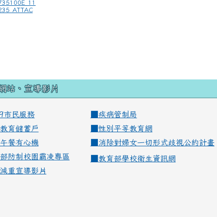
735100E_11
235_ATTAC
網站、宣導影片
99市民服務
■
疾病管制局
教育儲蓄戶
■
性別平等教育網
午餐有心機
■
消除對婦女一切形式歧視公約計畫
部防制校園霸凌專區
■
教育部學校衛生資訊網
減重宣導影片