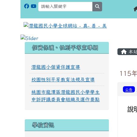
search
:::
:::
個資保護、性別平等宣導網
本
潛龍國小個資保護宣導
11
校園性別平等教育法規及宣導
公告
桃園市龍潭區潛龍國民小學學生
申訴評議委員會組織及運作要點
說
學校資訊