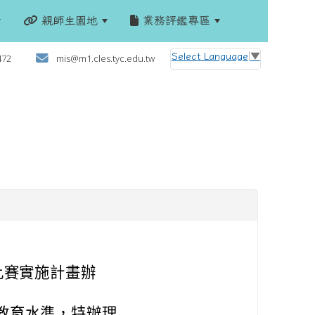
親師生園地
業務評鑑專區
:::
Select Language
▼
472
mis@m1.cles.tyc.edu.tw
比賽實施計畫辦
教育水準，特辦理