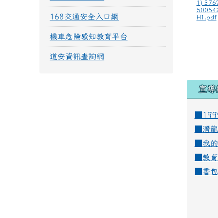
1) 376
50054
168交通安全入口網
H1.pdf
機車危險感知教育平台
道安資訊查詢網
宣導
■19
■
潛龍
■
我的
■
教育
■
書包