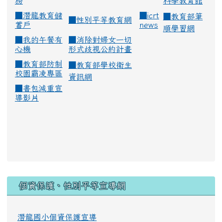
務
科學教育館
■
潛龍教育儲
■
icrt
■
教育部筆
■
性別平等教育網
蓄戶
news
順學習網
■
我的午餐有
■
消除對婦女一切
心機
形式歧視公約計畫
■
教育部防制
■
教育部學校衛生
校園霸凌專區
資訊網
■
書包減重宣
導影片
:::
個資保護、性別平等宣導網
潛龍國小個資保護宣導