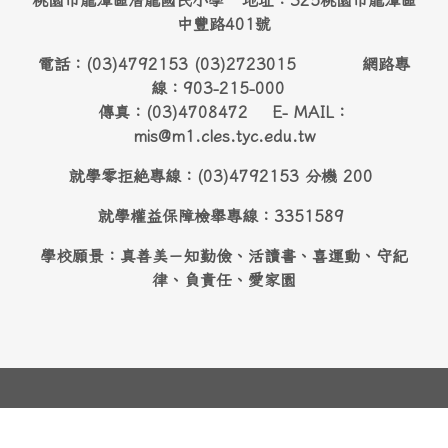
桃園市龍潭區潛龍國民小學 地址：325桃園市龍潭區
中豐路401號
電話：(03)4792153 (03)2723015 網路專
線：903-215-000
傳真：(03)4708472 E- MAIL：
mis@m1.cles.tyc.edu.tw
就學零拒絶專線：(03)4792153 分機 200
就學權益保障檢舉專線：3351589
學校願景：真善美－知勤儉、活讀書、喜運動、守紀
律、負責任、愛家園