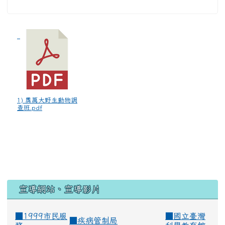
1) 奧萬大野生動物調
查班.pdf
宣導網站、宣導影片
■1999市民服
■
國立臺灣
■
疾病管制局