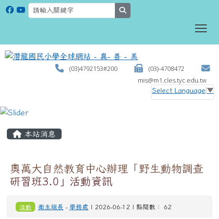
search
To
(03)4792153#200
(03)-4708472
mis@m1.cles.tyc.edu.tw
Select Language
▼
:::
本站消息
奧萬大自然教育中心辦理「野生動物調查
研習班3.0」活動資訊
活動
衛生組長
-
學務處
| 2026-06-12 | 點閱數： 62