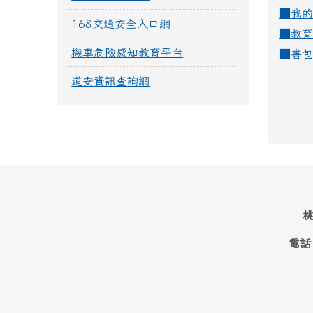
■
我的
168交通安全入口網
■
教育
機車危險感知教育平台
■
書包
道安資訊查詢網
桃
電話