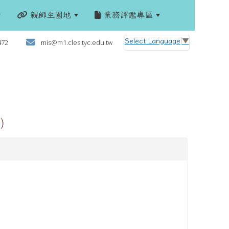
親師生園地
業務評鑑專區
:::
Select Language
▼
472
mis@m1.cles.tyc.edu.tw
)