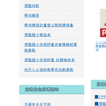
潛龍校歌
學校願景
學校課程計畫暨公開授課規畫
潛龍國小電話表
1) 11
潛龍國小定期評量命審題機制實
務會議
df
施要點
潛龍國小定期評量 試題檢核表
校外人士協助教學或活動要點
宣導
交通安全宣導網站
■19
■
潛龍
交通安全五守則