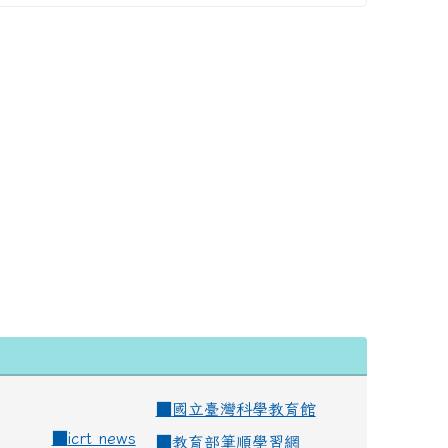
■
國立臺灣科學教育館
■
icrt news
■
教育部筆順學習網