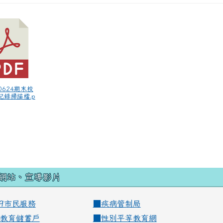
50624期末校
紀錄掃描檔.p
網站、宣導影片
99市民服務
■
疾病管制局
教育儲蓄戶
■
性別平等教育網