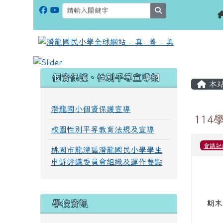
search
:::
:::
個資保護、性別平等宣導網
本
潛龍國小個資保護宣導
114
校園性別平等教育法規及宣導
會議記
桃園市龍潭區潛龍國民小學學生
申訴評議委員會組織及運作要點
學校資訊
期末