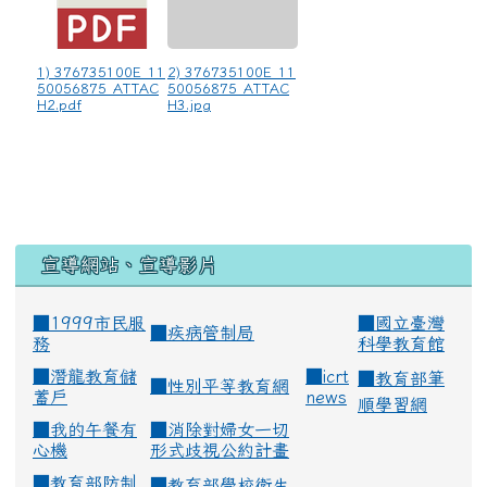
1) 376735100E_11
2) 376735100E_11
50056875_ATTAC
50056875_ATTAC
H2.pdf
H3.jpg
宣導網站、宣導影片
■1999市民服
■
國立臺灣
■
疾病管制局
務
科學教育館
■
潛龍教育儲
■
icrt
■
教育部筆
■
性別平等教育網
蓄戶
news
順學習網
■
我的午餐有
■
消除對婦女一切
心機
形式歧視公約計畫
■
教育部防制
■
教育部學校衛生