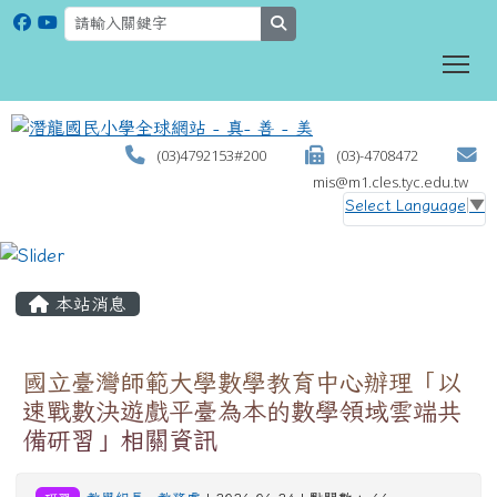
search
To
(03)4792153#200
(03)-4708472
mis@m1.cles.tyc.edu.tw
Select Language
▼
:::
本站消息
國立臺灣師範大學數學教育中心辦理「以
速戰數決遊戲平臺為本的數學領域雲端共
備研習」相關資訊