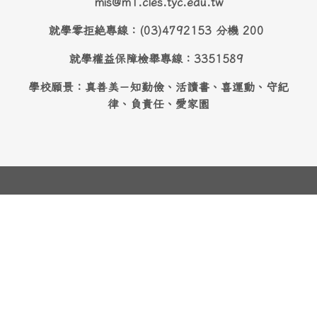
mis@m1.cles.tyc.edu.tw
就學零拒絶專線：(03)4792153 分機 200
就學權益保障檢舉專線：3351589
學校願景：真善美－知勤儉、活讀書、喜運動、守紀
律、負責任、愛家園