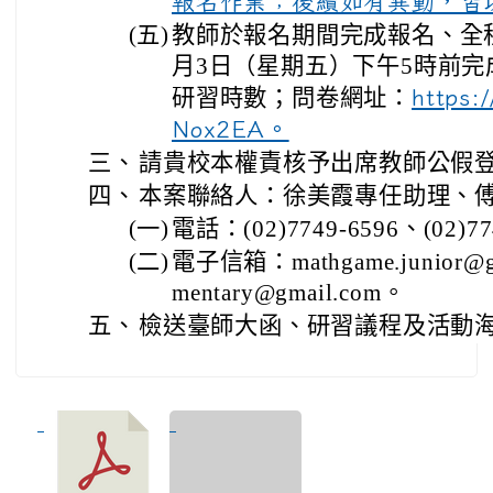
報名作業；後續如有異動，皆
(五)
教師於報名期間完成報名、全程
月3日（星期五）下午5時前完
研習時數；問卷網址：
https:
Nox2EA。
三、
請貴校本權責核予出席教師公假
四、
本案聯絡人：徐美霞專任助理、
(一)
電話：(02)7749-6596、(02)77
(二)
電子信箱：mathgame.junior@gm
mentary@gmail.com。
五、
檢送臺師大函、研習議程及活動海