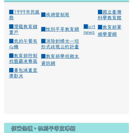
■1999市民服
■
國立臺灣
■
疾病管制局
務
科學教育館
■
潛龍教育儲
■
icrt
■
教育部筆
■
性別平等教育網
蓄戶
news
順學習網
■
我的午餐有
■
消除對婦女一切
心機
形式歧視公約計畫
■
教育部防制
■
教育部學校衛生
校園霸凌專區
資訊網
■
書包減重宣
導影片
:::
個資保護、性別平等宣導網