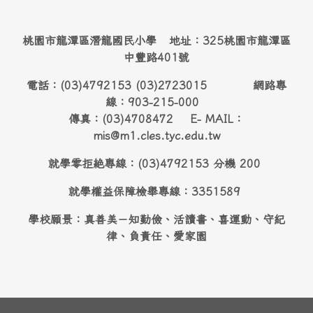
桃園市龍潭區潛龍國民小學 地址：325桃園市龍潭區
中豐路401號
電話：(03)4792153 (03)2723015 網路專
線：903-215-000
傳真：(03)4708472 E- MAIL：
mis@m1.cles.tyc.edu.tw
就學零拒絶專線：(03)4792153 分機 200
就學權益保障檢舉專線：3351589
學校願景：真善美－知勤儉、活讀書、喜運動、守紀
律、負責任、愛家園