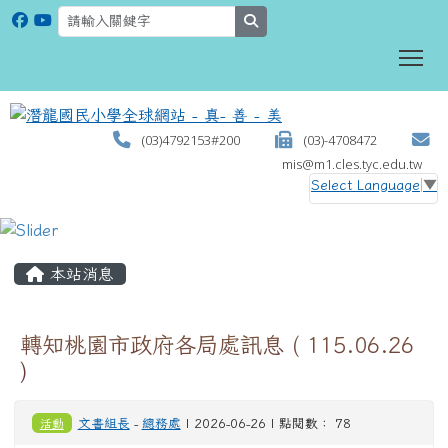
search
To
(03)4792153#200
(03)-4708472
mis@m1.cles.tyc.edu.tw
Select Language
▼
:::
本站消息
轉知桃園市政府各局處訊息 ( 115.06.26
)
活動
文書組長
-
總務處
| 2026-06-26 | 點閱數： 78