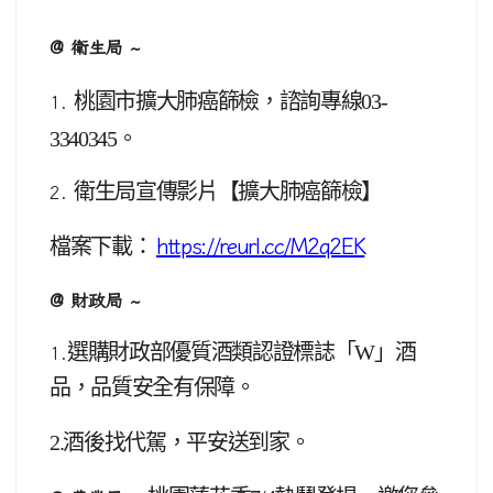
@ 衛生局 ~
桃園市擴大肺癌篩檢，諮詢專線03-
1.
3340345。
衛生局宣傳影片【擴大肺癌篩檢】
2.
檔案下載：
https://reurl.cc/M2q2EK
@ 財政局 ~
選購財政部優質酒類認證標誌「W」酒
1.
品，品質安全有保障。
2.酒後找代駕，平安送到家。