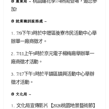
桃園蓮花季7/4熱鬧登場，邀您參
@ 農業局 ~
加!
@ 就業職訓服務處 ~
7/9
下午3時於中壢區後寮市民活動中心舉
1.
辦單一廠商徵才。
7/11
上午9時於京元電子楊梅廠舉辦單一
2.
廠商徵才活動。
7/17
下午1時於平鎮區鎮興活動中心舉辦
3.
徵才活動。
@ 文化局 ~
文化局宣傳影片【2026桃園地景藝術節】
1.