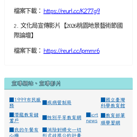
檔案下載：
https://reurl.cc/K277g9
文化局宣傳影片【2026桃園地景藝術節國
2.
際論壇】
檔案下載：
https://reurl.cc/lpmmr6
宣導網站、宣導影片
■1999市民服
■
國立臺灣
■
疾病管制局
務
科學教育館
■
潛龍教育儲
■
icrt
■
教育部筆
■
性別平等教育網
蓄戶
news
順學習網
■
我的午餐有
■
消除對婦女一切
心機
形式歧視公約計畫