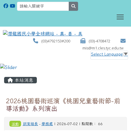
search
To
(03)4792153#200
(03)-4708472
mis@m1.cles.tyc.edu.tw
Select Language
▼
:::
本站消息
2026桃園藝術巡演《桃園兒童藝術節-前
導活動》系列演出
活動
訓育組長
-
學務處
| 2026-07-02 | 點閱數： 66