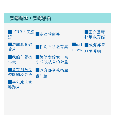
宣導網站、宣導影片
■1999市民服
■
國立臺灣
■
疾病管制局
務
科學教育館
■
潛龍教育儲
■
icrt
■
教育部筆
■
性別平等教育網
蓄戶
news
順學習網
■
我的午餐有
■
消除對婦女一切
心機
形式歧視公約計畫
■
教育部防制
■
教育部學校衛生
校園霸凌專區
資訊網
■
書包減重宣
導影片