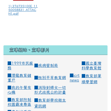
1) 376735100E_11
50058831_ATTAC
H1.pdf
宣導網站、宣導影片
■1999市民服
■
國立臺灣
■
疾病管制局
務
科學教育館
■
潛龍教育儲
■
icrt
■
教育部筆
■
性別平等教育網
蓄戶
news
順學習網
■
我的午餐有
■
消除對婦女一切
心機
形式歧視公約計畫
■
教育部防制
■
教育部學校衛生
校園霸凌專區
資訊網