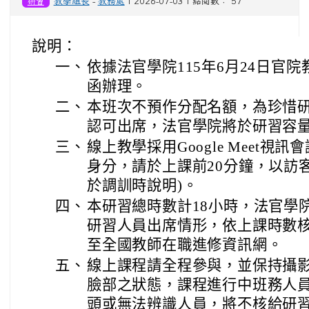
研習
教學組長
-
教務處
| 2026-07-03 | 點閱數： 57
說明：
一、
依據法官學院115年6月24日官院教庚
函辦理。
二、
本班次不預作分配名額，為珍惜
認可出席，法官學院將於研習容
三、
線上教學採用Google Meet
身分，請於上課前20分鐘，以訪
於調訓時說明)。
四、
本研習總時數計18小時，法官學
研習人員出席情形，依上課時數
至全國教師在職進修資訊網。
五、
線上課程請全程參與，並保持攝
臉部之狀態，課程進行中班務人
頭或無法辨識人員，將不核給研