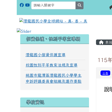
search
:::
:::
個資保護、性別平等宣導網
本
潛龍國小個資保護宣導
11
校園性別平等教育法規及宣導
公告
桃園市龍潭區潛龍國民小學學生
申訴評議委員會組織及運作要點
說
學校資訊