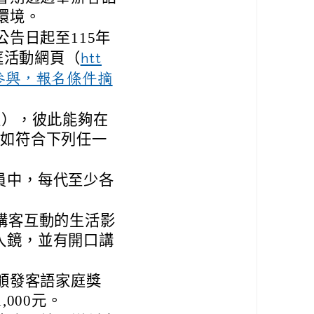
環境。
告日起至115年
庭活動網頁（
htt
/）報名參與，報名條件摘
上），彼此能夠在
，如符合下列任一
：
員中，每代至少各
講客互動的生活影
入鏡，並有開口講
頒發客語家庭獎
000元。