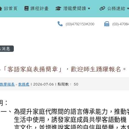
回首頁
課程計畫
潛龍愛閱讀
公務連結
(03)4792153#200
(03)-4708
站消息
5年「客語家庭表揚簡章」，歡迎師生踴躍報名。
教學組長
-
教務處
| 2026-07-06 | 點閱數： 50
明：
一、
為提升家庭代際間的語言傳承能力，推動
生活中使用，誘發家庭成員共學客語動機
言文化，並增進說客語的自信與榮譽，本