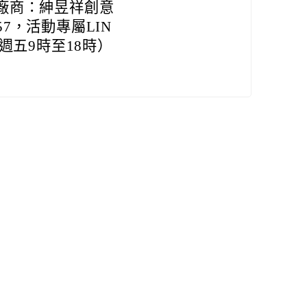
廠商：紳昱祥創意
57，活動專屬LIN
至週五9時至18時）