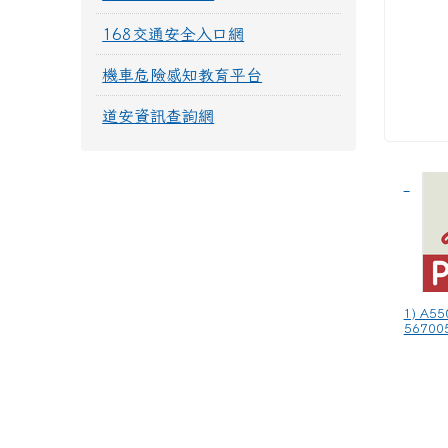
168交通安全入口網
機車危險感知教育平台
道安資訊查詢網
1) A5
567005