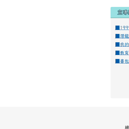
宣導
■19
■
潛龍
■
我的
■
教育
■
書包
桃