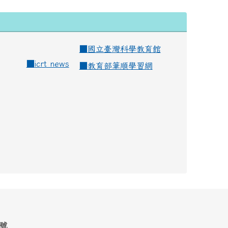
■
國立臺灣科學教育館
■
icrt news
■
教育部筆順學習網
1號