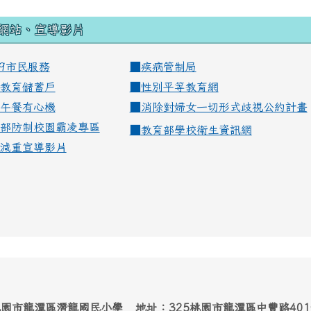
網站、宣導影片
99市民服務
■
疾病管制局
教育儲蓄戶
■
性別平等教育網
午餐有心機
■
消除對婦女一切形式歧視公約計畫
部防制校園霸凌專區
■
教育部學校衛生資訊網
減重宣導影片
園市龍潭區潛龍國民小學 地址：325桃園市龍潭區中豐路40