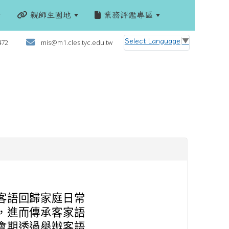
親師生園地
業務評鑑專區
:::
Select Language
▼
472
mis@m1.cles.tyc.edu.tw
客語回歸家庭日常
，進而傳承客家語
會期透過舉辦客語