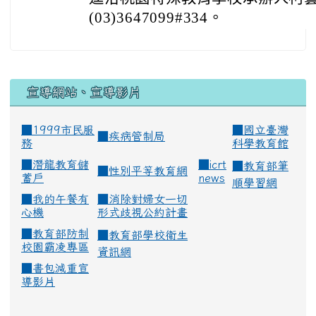
(03)3647099#334。
宣導網站、宣導影片
■1999市民服
■
國立臺灣
■
疾病管制局
務
科學教育館
■
潛龍教育儲
■
icrt
■
教育部筆
■
性別平等教育網
蓄戶
news
順學習網
■
我的午餐有
■
消除對婦女一切
心機
形式歧視公約計畫
■
教育部防制
■
教育部學校衛生
校園霸凌專區
資訊網
■
書包減重宣
導影片