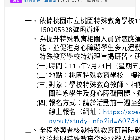
研習
特教組長
-
輔導室
| 2026-07-07 | 點閱數： 64
一、
依據桃園市立桃園特殊教育學校11
150005328號函辦理。
二、
為提升特殊教育相關人員對適應
能，並促進身心障礙學生多元運
特殊教育學校特辦理旨揭研習。
(一)
時間：115年7月24日（星期五
(二)
地點：桃園特殊教育學校一樓
(三)
對象：學校特殊教育教師、相
關科系學生及身心障礙團體、
(四)
報名方式：請於活動前一週至
線上報名（網址：
https://sp
ayout/study-info?id=607
三、
全程參與者核發特殊教育研習時數
逕洽桃園特殊教育學校承辦人柯