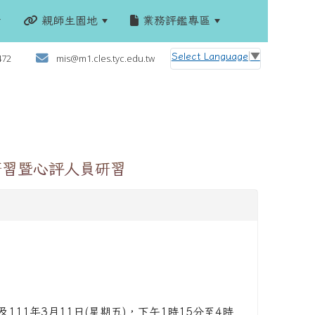
親師生園地
業務評鑑專區
:::
Select Language
▼
472
mis@m1.cles.tyc.edu.tw
研習暨心評人員研習
)及111年3月11日(星期五)，下午1時15分至4時