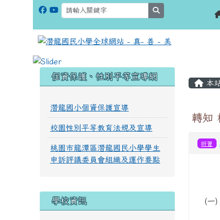
search
:::
:::
個資保護、性別平等宣導網
本
潛龍國小個資保護宣導
轉知
校園性別平等教育法規及宣導
研習
桃園市龍潭區潛龍國民小學學生
申訴評議委員會組織及運作要點
學校資訊
(一)