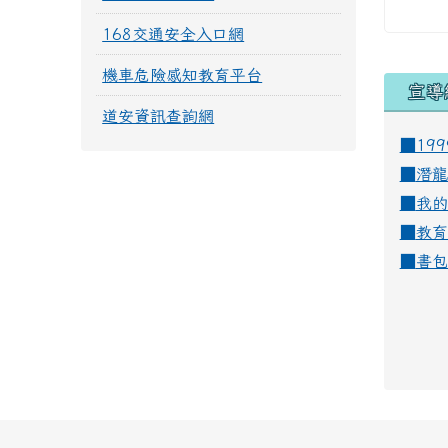
168交通安全入口網
機車危險感知教育平台
宣導
道安資訊查詢網
■19
■
潛龍
■
我的
■
教育
■
書包