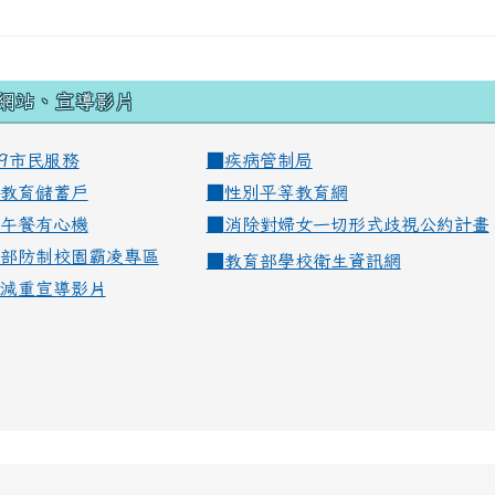
網站、宣導影片
99市民服務
■
疾病管制局
教育儲蓄戶
■
性別平等教育網
午餐有心機
■
消除對婦女一切形式歧視公約計畫
部防制校園霸凌專區
■
教育部學校衛生資訊網
減重宣導影片