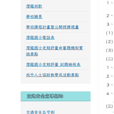
１、
潛龍校歌
２、
學校願景
３、
學校課程計畫暨公開授課規畫
(１)
潛龍國小電話表
(２)
潛龍國小定期評量命審題機制實
(３)
施要點
(二)
潛龍國小定期評量 試題檢核表
１、
校外人士協助教學或活動要點
２、
３、
４、
交通安全宣導網站
(三)
交通安全五守則