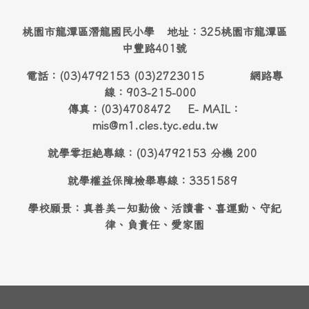
桃園市龍潭區潛龍國民小學 地址：325桃園市龍潭區
中豐路401號
電話：(03)4792153 (03)2723015 網路專
線：903-215-000
傳真：(03)4708472 E- MAIL：
mis@m1.cles.tyc.edu.tw
就學零拒絶專線：(03)4792153 分機 200
就學權益保障檢舉專線：3351589
學校願景：真善美－知勤儉、活讀書、喜運動、守紀
律、負責任、愛家園