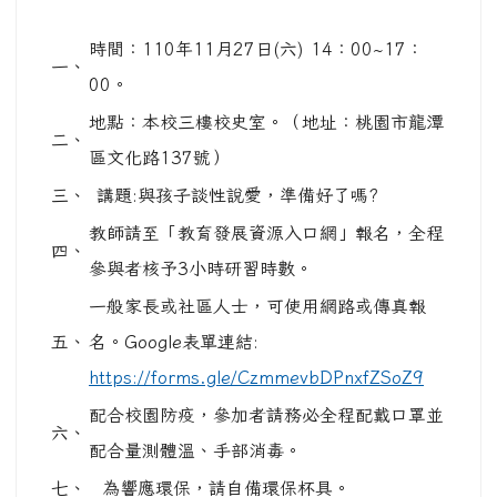
時間：110年11月27日(六) 14：00~17：
一、
00。
地點：本校三樓校史室。（地址：桃園市龍潭
二、
區文化路137號）
三、
講題:與孩子談性說愛，準備好了嗎?
教師請至「教育發展資源入口網」報名，全程
四、
參與者核予3小時研習時數。
一般家長或社區人士，可使用網路或傳真報
五、
名。Google表單連結:
https://forms.gle/CzmmevbDPnxfZSoZ9
配合校園防疫，參加者請務必全程配戴口罩並
六、
配合量測體溫、手部消毒。
七、
為響應環保，請自備環保杯具。