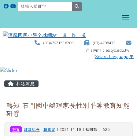
search
To
(03)4792153#200
(03)-4708472
mis@m1.cles.tyc.edu.tw
Select Language
▼
:::
本站消息
轉知 石門國中辦理家長性別平等教育知能
研習
研習
輔導組長
-
輔導室
| 2021-11-18 | 點閱數： 625