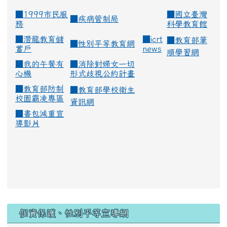
■1999市民服
■
國立臺灣
■
疾病管制局
務
科學教育館
■
潛龍教育儲
■
icrt
■
教育部筆
■
性別平等教育網
蓄戶
news
順學習網
■
我的午餐有
■
消除對婦女一切
心機
形式歧視公約計畫
■
教育部防制
■
教育部學校衛生
校園霸凌專區
資訊網
■
書包減重宣
導影片
:::
個資保護、性別平等宣導網