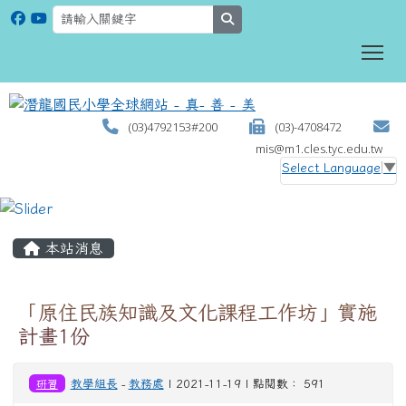
search
To
(03)4792153#200
(03)-4708472
mis@m1.cles.tyc.edu.tw
Select Language
▼
:::
本站消息
「原住民族知識及文化課程工作坊」實施
計畫1份
研習
教學組長
-
教務處
| 2021-11-19 | 點閱數： 591