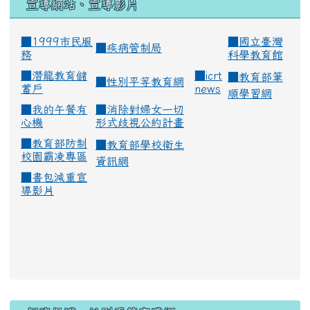
宣導網站、宣導影片
■1999市民服
■
國立臺灣
■
疾病管制局
務
科學教育館
■
潛龍教育儲
■
icrt
■
教育部筆
■
性別平等教育網
蓄戶
news
順學習網
■
我的午餐有
■
消除對婦女一切
心機
形式歧視公約計畫
■
教育部防制
■
教育部學校衛生
校園霸凌專區
資訊網
■
書包減重宣
導影片
:::