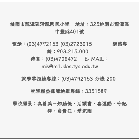
桃園市龍潭區潛龍國民小學 地址：325桃園市龍潭區
中豐路401號
電話：(03)4792153 (03)2723015 網路專
線：903-215-000
傳真：(03)4708472 E- MAIL：
mis@m1.cles.tyc.edu.tw
就學零拒絶專線：(03)4792153 分機 200
就學權益保障檢舉專線：3351589
學校願景：真善美－知勤儉、活讀書、喜運動、守紀
律、負責任、愛家園