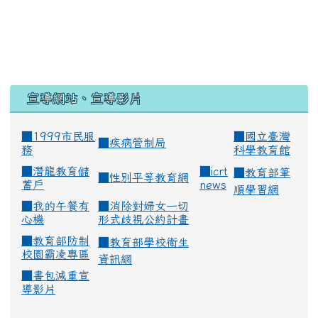
宣導網站、宣導影片
■1999市民服
■
國立臺灣
■
疾病管制局
務
科學教育館
■
潛龍教育儲
■
icrt
■
教育部筆
■
性別平等教育網
蓄戶
news
順學習網
■
我的午餐有
■
消除對婦女一切
心機
形式歧視公約計畫
■
教育部防制
■
教育部學校衛生
校園霸凌專區
資訊網
■
書包減重宣
導影片