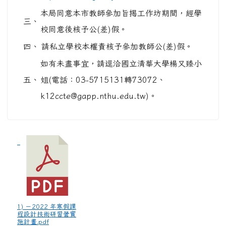
本局同意本市教師參加旨揭工作坊期間，經學
三、
校同意後核予公(差)假。
四、
請私立學校本權責核予參加教師公(差)假。
如有未盡事宜，請逕洽國立清華大學楊又臻小
五、
姐(電話：03-5715131轉73072、
k12ccte@gapp.nthu.edu.tw)。
1) －2022 年寒假課
程設計技術研習營實
施計畫.pdf