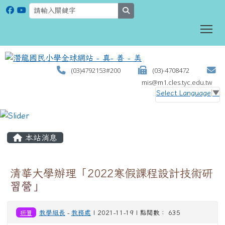
search
To
(03)4792153#200
(03)-4708472
mis@m1.cles.tyc.edu.tw
Select Language
▼
:::
本站消息
清華大學辦理「2022寒假課程設計技術研
習營」
研習
教學組長
-
教務處
| 2021-11-19 | 點閱數： 635