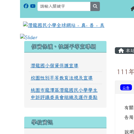
search
:::
:::
個資保護、性別平等宣導網
本
潛龍國小個資保護宣導
11
校園性別平等教育法規及宣導
公告
桃園市龍潭區潛龍國民小學學生
申訴評議委員會組織及運作要點
有關
告周
學校資訊
說明