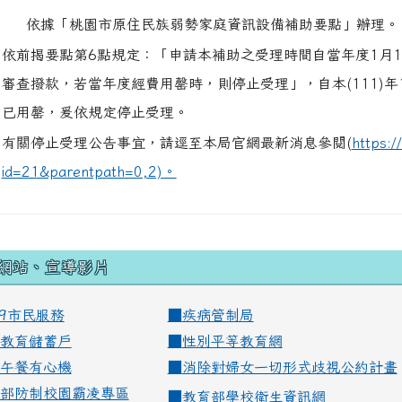
依據「桃園市原住民族弱勢家庭資訊設備補助要點」辦理。
依前揭要點第6點規定：「申請本補助之受理時間自當年度1月1
審查撥款，若當年度經費用罄時，則停止受理」，自本(111)
已用罄，爰依規定停止受理。
有關停止受理公告事宜，請逕至本局官網最新消息參閱(
https:/
id=21&parentpath=0,2)。
網站、宣導影片
99市民服務
■
疾病管制局
教育儲蓄戶
■
性別平等教育網
午餐有心機
■
消除對婦女一切形式歧視公約計畫
部防制校園霸凌專區
■
教育部學校衛生資訊網