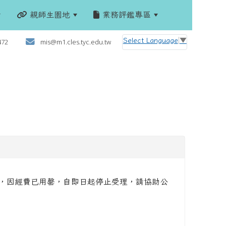
親師生園地
業務評鑑專區
:::
Select Language
▼
472
mis@m1.cles.tyc.edu.tw
案，因經費已用罄，自即日起停止受理，請協助公