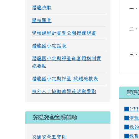
潛龍校歌
一、
學校願景
二、
學校課程計畫暨公開授課規畫
潛龍國小電話表
三、
潛龍國小定期評量命審題機制實
施要點
潛龍國小定期評量 試題檢核表
校外人士協助教學或活動要點
宣導
■19
交通安全宣導網站
■
潛龍
■
我的
■
教育
交通安全五守則