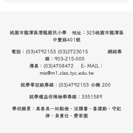
桃園市龍潭區潛龍國民小學 地址：325桃園市龍潭區
中豐路401號
電話：(03)4792153 (03)2723015 網路專
線：903-215-000
傳真：(03)4708472 E- MAIL：
mis@m1.cles.tyc.edu.tw
就學零拒絶專線：(03)4792153 分機 200
就學權益保障檢舉專線：3351589
學校願景：真善美－知勤儉、活讀書、喜運動、守紀
律、負責任、愛家園