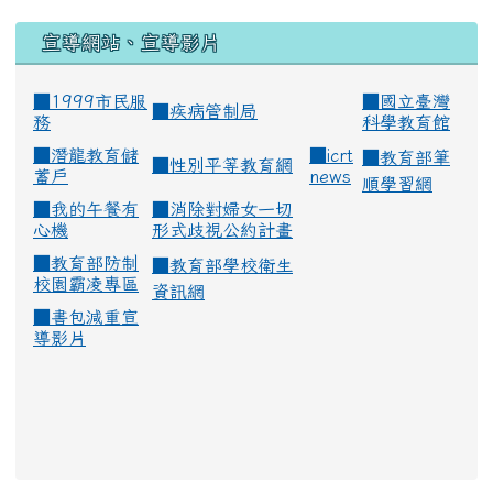
宣導網站、宣導影片
■1999市民服
■
國立臺灣
■
疾病管制局
務
科學教育館
■
潛龍教育儲
■
icrt
■
教育部筆
■
性別平等教育網
蓄戶
news
順學習網
■
我的午餐有
■
消除對婦女一切
心機
形式歧視公約計畫
■
教育部防制
■
教育部學校衛生
校園霸凌專區
資訊網
■
書包減重宣
導影片