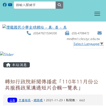
search
To
(03)4792153#200
(03)-4708472
mis@m1.cles.tyc.edu.tw
Select Language
▼
:::
本站消息
轉知行政院新聞傳播處「110年11月份公
共服務政策溝通短片合輯一覽表」
公告
文書組長
-
總務處
| 2021-11-23 | 點閱數： 662