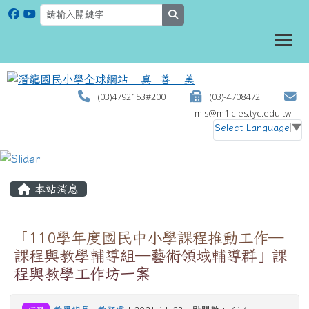
search
To
(03)4792153#200
(03)-4708472
mis@m1.cles.tyc.edu.tw
Select Language
▼
:::
本站消息
「110學年度國民中小學課程推動工作─
課程與教學輔導組─藝術領域輔導群」課
程與教學工作坊一案