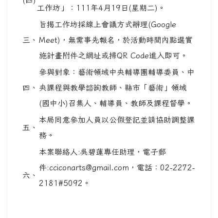
(四)
工作坊」：111年4月19日(星期二)。
旨揭工作坊採線上會議方式辦理(Google
三、
Meet)，無需事先報名，於活動時間內點選實
施計畫附件之網址或掃QR Code進入即可。
參與對象：藝術領域中央輔導團輔導委員、中
四、
央課程與教學諮詢教師、縣市「藝術」領域
(國中小)召集人、輔導員、教師及課程督學。
本局同意參加人員以公假登記並請協助調整課
五、
務。
本案聯絡人:吳碧蓮專任助理，電子郵
件:cciconarts@gmail.com，電話：02-2272-
六、
2181#5092。