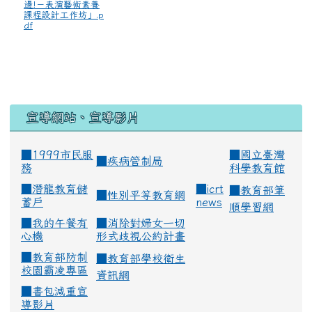
邊!－表演藝術素養
課程設計工作坊」.p
df
宣導網站、宣導影片
■1999市民服
■
國立臺灣
■
疾病管制局
務
科學教育館
■
潛龍教育儲
■
icrt
■
教育部筆
■
性別平等教育網
蓄戶
news
順學習網
■
我的午餐有
■
消除對婦女一切
心機
形式歧視公約計畫
■
教育部防制
■
教育部學校衛生
校園霸凌專區
資訊網
■
書包減重宣
導影片