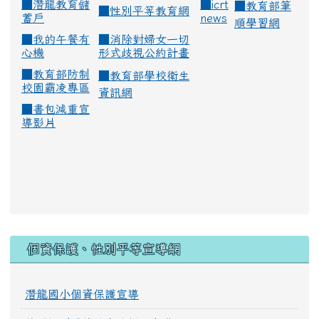
■
潛龍教育儲
■
icrt
■
教育部筆
■
性別平等教育網
蓄戶
news
順學習網
■
我的午餐有
■
消除對婦女一切
心機
形式歧視公約計畫
■
教育部防制
■
教育部學校衛生
校園霸凌專區
資訊網
■
書包減重宣
導影片
:::
個資保護、性別平等宣導網
潛龍國小個資保護宣導