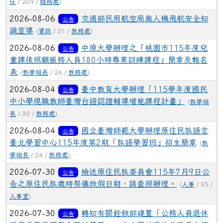
任
/ 209 /
總務處
)
2026-08-06
交通部民用航空局無人機飛航安全知
公告
識宣導
(
資訊
/ 21 /
教務處
)
2026-08-06
中原大學辦理之「桃園市115年度兒
公告
童課後照顧服務人員180小時專業訓練課程」簡章及報名
表
(
教學組長
/ 26 /
教務處
)
2026-08-04
臺中教育大學辦理「115學年度國民
公告
中小學現職教師臺灣台語認證輔導增能課程計畫」
(
教學組
長
/ 30 /
教務處
)
2026-08-04
國立臺灣師範大學辦理原住民族語言
公告
臺北學習中心115年度第2期「族語學習班」招生簡章
(
教
學組長
/ 24 /
教務處
)
2026-07-30
檢送原住民族委員會115年7月9日公
公告
告之原住民族歲時祭儀放假日期，請查照辦理。
(
人事
/ 35 /
人事室
)
2026-07-30
轉知有關銓敘部建置「公務人員退休
公告