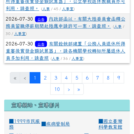
所得重審後實發金額試算器」，公立學校退休教職員亦可
利用，請查照。
(
人事
/ 45 /
人事室
)
2026-07-30
內政部函以，有關大陸委員會函釋公
公告
務員留職停薪期間赴陸應申請許可一案，請查照。
(
人事
/
30 /
人事室
)
2026-07-30
有關銓敘部建置「公務人員退休所得
公告
重審後實發金額試算器」，請各機關學校轉知所屬退休人
員多加利用，請查照
(
人事
/ 36 /
人事室
)
(current)
«
‹
1
2
3
4
5
6
7
8
9
10
›
»
宣導網站、宣導影片
■1999市民服
■
國立臺灣
■
疾病管制局
務
科學教育館