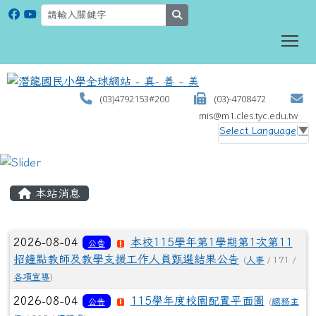
search
To
(03)4792153#200
(03)-4708472
mis@m1.cles.tyc.edu.tw
Select Language
▼
:::
本站消息
文章列表
2026-08-04
本校115學年第1學期第1次第11
公告
招鐘點教師及教學支援工作人員甄選結果公告
(
人事
/ 171 /
各項宣導
)
2026-08-04
115學年度校園配置平面圖
公告
(
總務主